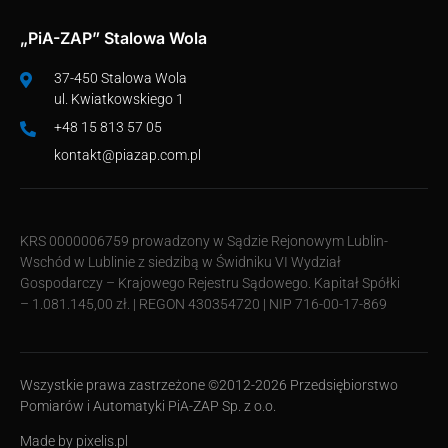
„PiA-ZAP” Stalowa Wola
37-450 Stalowa Wola
ul. Kwiatkowskiego 1
+48 15 813 57 05
kontakt@piazap.com.pl
KRS 0000006759 prowadzony w Sądzie Rejonowym Lublin-
Wschód w Lublinie z siedzibą w Świdniku VI Wydział
Gospodarczy – Krajowego Rejestru Sądowego. Kapitał Spółki
– 1.081.145,00 zł. | REGON 430354720 | NIP 716-00-17-869
Wszystkie prawa zastrzeżone ©2012-2026 Przedsiębiorstwo
Pomiarów i Automatyki PiA-ZAP Sp. z o.o.
Made by
pixelis.pl