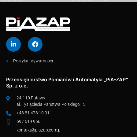
Polityka prywatności
Przedsiębiorstwo Pomiarów i Automatyki „PiA-ZAP”
Sp. z o.o.
24-110 Puławy
al. Tysiąclecia Państwa Polskiego 13
+48 81 473 10 01
697 619 966
kontakt@piazap.com.pl