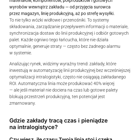
materiałów, komponentów, półproduktów i gotowych
wyrobów wewnątrz zakładu — od przyjęcia surowca
przez magazyn, linię produkcyjną, aż po strefę wysyłki.
To nie tylko wózki widłowe i przenośniki. To systemy
składowania, zarządzanie przepływem informacji o materiale,
synchronizacja dostaw do linii produkcyjnej i odbiór gotowych
palet. Każde ogniwo tego łańcucha, które nie działa
optymalnie, generuje straty — często bez żadnego alarmu
w systemie.
Analizując rynek, widzimy wyraźny trend: zakłady, które
inwestują w automatyzację linii produkcyjnej bez wcześniejszej
optymalizacji intralogistyki, często nie osiągają zakładanego
ROI. Automatyczna linia może produkować 40% więcej
— ale jeśli materiał nie dociera na czas lub gotowe palety
blokują przestrzeń produkcyjną, ten potencjał jest
zmarnowany.
Gdzie zakłady tracą czas i pieniądze
na intralogistyce?
Czy wiesz, ile czasu Twoja linia stoi i czeka