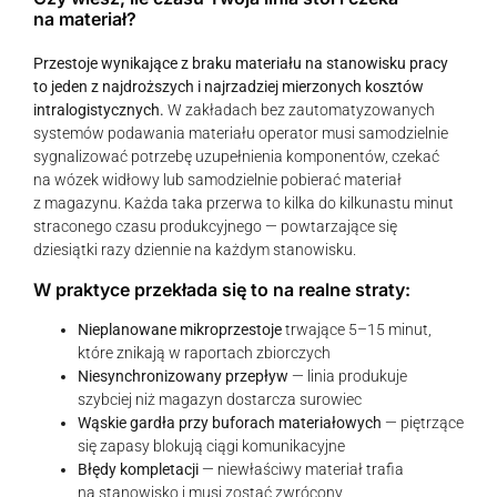
na materiał?
Przestoje wynikające z braku materiału na stanowisku pracy
to jeden z najdroższych i najrzadziej mierzonych kosztów
intralogistycznych.
W zakładach bez zautomatyzowanych
systemów podawania materiału operator musi samodzielnie
sygnalizować potrzebę uzupełnienia komponentów, czekać
na wózek widłowy lub samodzielnie pobierać materiał
z magazynu. Każda taka przerwa to kilka do kilkunastu minut
straconego czasu produkcyjnego — powtarzające się
dziesiątki razy dziennie na każdym stanowisku.
W praktyce przekłada się to na realne straty:
Nieplanowane mikroprzestoje
trwające 5–15 minut,
które znikają w raportach zbiorczych
Niesynchronizowany przepływ
— linia produkuje
szybciej niż magazyn dostarcza surowiec
Wąskie gardła przy buforach materiałowych
— piętrzące
się zapasy blokują ciągi komunikacyjne
Błędy kompletacji
— niewłaściwy materiał trafia
na stanowisko i musi zostać zwrócony