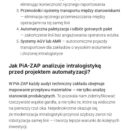
eliminując konieczność ręcznego raportowania
Przenośniki i systemy transportu między stanowiskami
— eliminacja ręcznego przemieszczania między
operacjami na tej samej linii
Automatyczna paletyzacja i odbiór gotowych palet
— zakończenie linii bez angażowania operatora wózka
Systemy AGV lub AMR
— autonomiczne pojazdy
transportowe dla zakładów o wysokim wolumenie
i złożonej intralogistyce
Jak PiA-ZAP analizuje intralogistykę
przed projektem automatyzacji?
W PiA-ZAP każdy audyt techniczny zakładu obejmuje
mapowanie przepływu materiałów — nie tylko analizę
stanowisk produkcyjnych.
To pozwala nam zidentyfikować
rzeczywiste wąskie gardła, a nie tylko te, które są widoczne
na pierwszy rzut oka. Niejednokrotnie okazuje się,
że modernizacja intralogistyki przynosi szybszy zwrot niż
robotyzacja samej linii — i tworzy lepsze warunki do kolejnych
inwestycji.