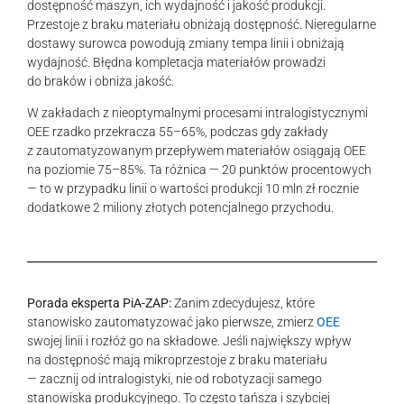
dostępność maszyn, ich wydajność i jakość produkcji.
Przestoje z braku materiału obniżają dostępność. Nieregularne
dostawy surowca powodują zmiany tempa linii i obniżają
wydajność. Błędna kompletacja materiałów prowadzi
do braków i obniża jakość.
W zakładach z nieoptymalnymi procesami intralogistycznymi
OEE rzadko przekracza 55–65%, podczas gdy zakłady
z zautomatyzowanym przepływem materiałów osiągają OEE
na poziomie 75–85%. Ta różnica — 20 punktów procentowych
— to w przypadku linii o wartości produkcji 10 mln zł rocznie
dodatkowe 2 miliony złotych potencjalnego przychodu.
Porada eksperta PiA-ZAP:
Zanim zdecydujesz, które
stanowisko zautomatyzować jako pierwsze, zmierz
OEE
swojej linii i rozłóż go na składowe. Jeśli największy wpływ
na dostępność mają mikroprzestoje z braku materiału
— zacznij od intralogistyki, nie od robotyzacji samego
stanowiska produkcyjnego. To często tańsza i szybciej