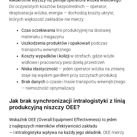
kilkukrotnie wyższy niż pensja operatora wózka widłowego.
Do oczywistych kosztów bezpośrednich — operator,
eksploatacja wózka, energia — dochodzą koszty ukryte,
których większość zakładów nie mierzy:
Czas oczekiwania
linii produkcyjnej na dostawę
materiału z magazynu
Uszkodzenia produktów i opakowań
podczas
transportu wewnętrznego
Koszty wypadków i kolizji
w strefach, gdzie wózki
widłowe i pracownicy piesi dzielą przestrzeń
Niska elastyczność
— jeden operator wózka na zmianę
staje się wąskim gardłem przy szczytach produkcji
Brak danych
o czasie i trasie transportu wewnętrznego
— niemożność optymalizacji
Jak brak synchronizacji intralogistyki z linią
produkcyjną niszczy OEE?
Wskaźnik OEE (Overall Equipment Effectiveness) to jeden
z najlepszych mierników efektywności zakładu
— i intralogistyka wpływa na każdy jego składnik.
OEE mierzy