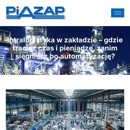
Intralogistyka w zakładzie – gdzie
tracisz czas i pieniądze, zanim
sięgniesz po automatyzację?