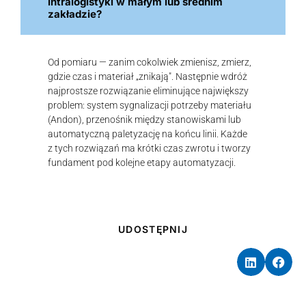
intralogistyki w małym lub średnim
zakładzie?
Od pomiaru — zanim cokolwiek zmienisz, zmierz,
gdzie czas i materiał „znikają". Następnie wdróż
najprostsze rozwiązanie eliminujące największy
problem: system sygnalizacji potrzeby materiału
(Andon), przenośnik między stanowiskami lub
automatyczną paletyzację na końcu linii. Każde
z tych rozwiązań ma krótki czas zwrotu i tworzy
fundament pod kolejne etapy automatyzacji.
UDOSTĘPNIJ