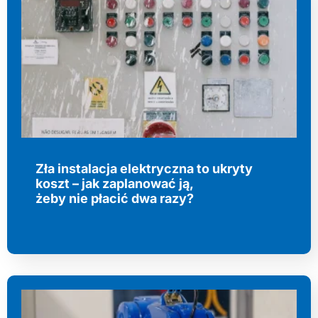
Zła instalacja elektryczna to ukryty
koszt – jak zaplanować ją,
żeby nie płacić dwa razy?