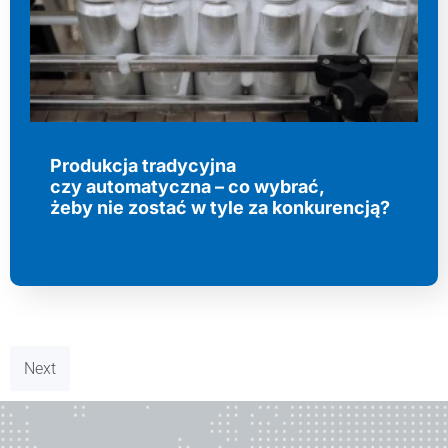
Produkcja tradycyjna
czy automatyczna – co wybrać,
żeby nie zostać w tyle za konkurencją?
Next