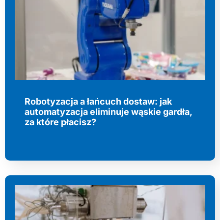
Robotyzacja a łańcuch dostaw: jak
automatyzacja eliminuje wąskie gardła,
za które płacisz?