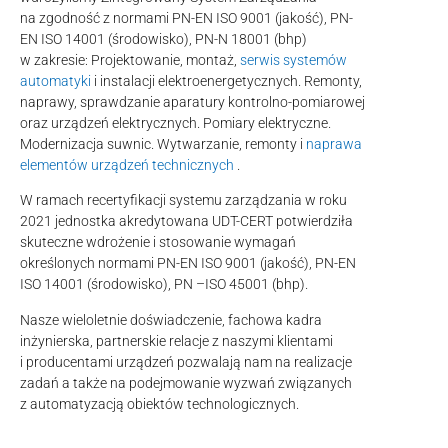
na zgodność z normami PN-EN ISO 9001 (jakość), PN-
EN ISO 14001 (środowisko), PN-N 18001 (bhp)
w zakresie: Projektowanie, montaż,
serwis systemów
automatyki
i instalacji elektroenergetycznych. Remonty,
naprawy, sprawdzanie aparatury kontrolno-pomiarowej
oraz urządzeń elektrycznych. Pomiary elektryczne.
Modernizacja suwnic. Wytwarzanie, remonty i
naprawa
elementów urządzeń technicznych
.
W ramach recertyfikacji systemu zarządzania w roku
2021 jednostka akredytowana UDT-CERT potwierdziła
skuteczne wdrożenie i stosowanie wymagań
określonych normami PN-EN ISO 9001 (jakość), PN-EN
ISO 14001 (środowisko), PN –ISO 45001 (bhp).
Nasze wieloletnie doświadczenie, fachowa kadra
inżynierska, partnerskie relacje z naszymi klientami
i producentami urządzeń pozwalają nam na realizacje
zadań a także na podejmowanie wyzwań związanych
z automatyzacją obiektów technologicznych.