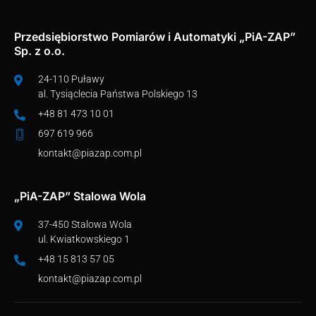
Przedsiębiorstwo Pomiarów i Automatyki „PiA-ZAP”
Sp. z o.o.
24-110 Puławy
al. Tysiąclecia Państwa Polskiego 13
+48 81 473 10 01
697 619 966
kontakt@piazap.com.pl
„PiA-ZAP” Stalowa Wola
37-450 Stalowa Wola
ul. Kwiatkowskiego 1
+48 15 813 57 05
kontakt@piazap.com.pl