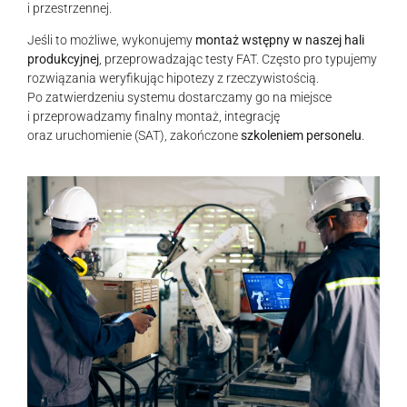
i przestrzennej.
Jeśli to możliwe, wykonujemy
montaż wstępny w naszej hali
produkcyjnej
, przeprowadzając testy FAT. Często pro typujemy
rozwiązania weryfikując hipotezy z rzeczywistością.
Po zatwierdzeniu systemu dostarczamy go na miejsce
i przeprowadzamy finalny montaż, integrację
oraz uruchomienie (SAT), zakończone
szkoleniem personelu
.