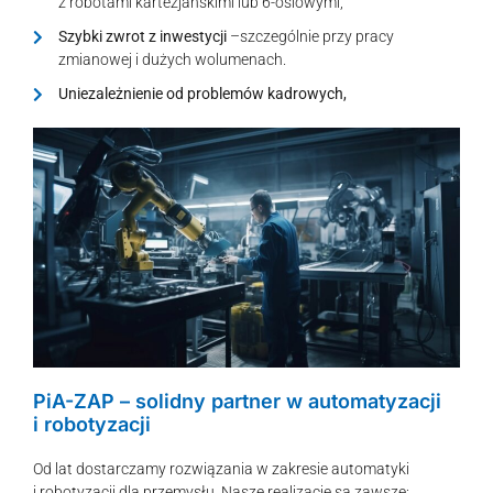
z robotami kartezjańskimi lub 6-osiowymi,
Szybki zwrot z inwestycji
–szczególnie przy pracy
zmianowej i dużych wolumenach.
Uniezależnienie od problemów kadrowych,
PiA-ZAP – solidny partner w automatyzacji
i robotyzacji
Od lat dostarczamy rozwiązania w zakresie automatyki
i robotyzacji dla przemysłu. Nasze realizacje są zawsze: