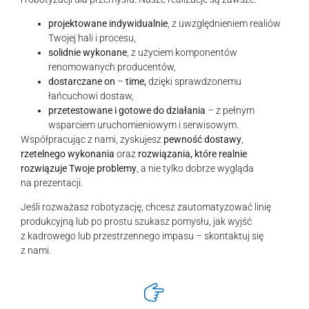
projektowane indywidualnie
, z uwzględnieniem realiów
Twojej hali i procesu,
solidnie wykonane
, z użyciem komponentów
renomowanych producentów,
dostarczane on
–
time,
dzięki sprawdzonemu
łańcuchowi dostaw,
przetestowane i gotowe do działania
– z pełnym
wsparciem uruchomieniowym i serwisowym.
Współpracując z nami, zyskujesz
pewność dostawy
,
rzetelnego wykonania
oraz
rozwiązania, które realnie
rozwiązuje Twoje problemy
, a nie tylko dobrze wygląda
na prezentacji.
Jeśli rozważasz robotyzację, chcesz zautomatyzować linię
produkcyjną lub po prostu szukasz pomysłu, jak wyjść
z kadrowego lub przestrzennego impasu – skontaktuj się
z nami.