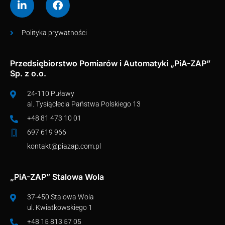
Polityka prywatności
Przedsiębiorstwo Pomiarów i Automatyki „PiA-ZAP”
Sp. z o.o.
24-110 Puławy
al. Tysiąclecia Państwa Polskiego 13
+48 81 473 10 01
697 619 966
kontakt@piazap.com.pl
„PiA-ZAP” Stalowa Wola
37-450 Stalowa Wola
ul. Kwiatkowskiego 1
+48 15 813 57 05