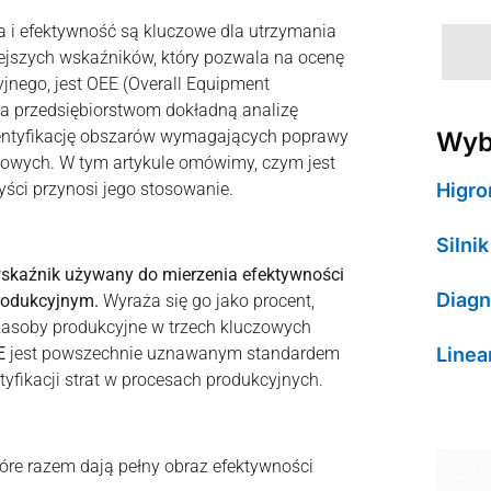
a i efektywność są kluczowe dla utrzymania
ejszych wskaźników, który pozwala na ocenę
jnego, jest OEE (Overall Equipment
iwia przedsiębiorstwom dokładną analizę
entyfikację obszarów wymagających poprawy
Wyb
owych. W tym artykule omówimy, czym jest
zyści przynosi jego stosowanie.
Higro
Silni
 wskaźnik używany do mierzenia efektywności
Diag
produkcyjnym.
Wyraża się go jako procent,
 zasoby produkcyjne w trzech kluczowych
Linea
E
jest powszechnie uznawanym standardem
tyfikacji strat w procesach produkcyjnych.
tóre razem dają pełny obraz efektywności