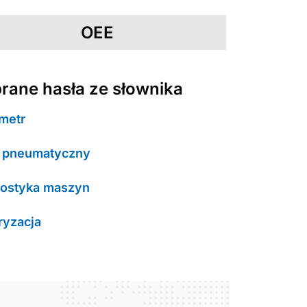
OEE
rane hasła ze słownika
metr
k pneumatyczny
nostyka maszyn
ryzacja