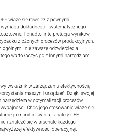
OEE wiąże się również z pewnymi
E wymaga dokładnego i systematycznego
kosztowne. Ponadto, interpretacja wyników
zypadku złożonych procesów produkcyjnych.
m ogólnym i nie zawsze odzwierciedla
atego warto łączyć go z innymi narzędziami
zowy wskaźnik w zarządzaniu efektywnością
korzystania maszyn i urządzeń. Dzięki swojej
ym narzędziem w optymalizacji procesów
 wydajności. Choć jego stosowanie wiąże się
ularnego monitorowania i analizy OEE
inien znaleźć się w arsenale każdego
ajwyższej efektywności operacyjnej.