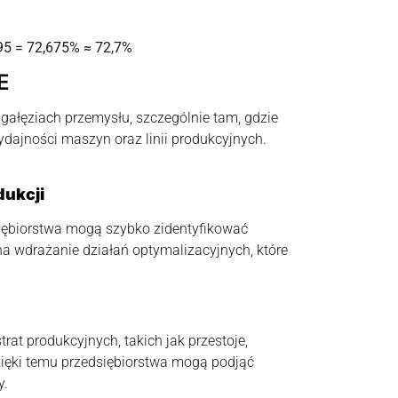
,95 = 72,675% ≈ 72,7%
E
gałęziach przemysłu, szczególnie tam, gdzie
ydajności maszyn oraz linii produkcyjnych.
dukcji
iębiorstwa mogą szybko zidentyfikować
a wdrażanie działań optymalizacyjnych, które
rat produkcyjnych, takich jak przestoje,
zięki temu przedsiębiorstwa mogą podjąć
y.