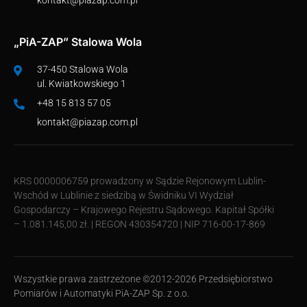
„PiA-ZAP” Stalowa Wola
37-450 Stalowa Wola
ul. Kwiatkowskiego 1
+48 15 813 57 05
kontakt@piazap.com.pl
KRS 0000006759 prowadzony w Sądzie Rejonowym Lublin-
Wschód w Lublinie z siedzibą w Świdniku VI Wydział
Gospodarczy – Krajowego Rejestru Sądowego. Kapitał Spółki
– 1.081.145,00 zł. | REGON 430354720 | NIP 716-00-17-869
Wszystkie prawa zastrzeżone ©2012-2026 Przedsiębiorstwo
Pomiarów i Automatyki PiA-ZAP Sp. z o.o.