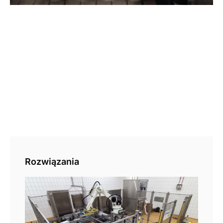
Rozwiązania
Pal
aut