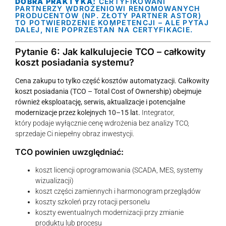
DOBRA PRAKTYKA:
CERTYFIKOWANI
PARTNERZY WDROŻENIOWI RENOMOWANYCH
PRODUCENTÓW (NP. ZŁOTY PARTNER ASTOR)
TO POTWIERDZENIE KOMPETENCJI – ALE PYTAJ
DALEJ, NIE POPRZESTAŃ NA CERTYFIKACIE.
Pytanie 6: Jak kalkulujecie TCO – całkowity
koszt posiadania systemu?
Cena zakupu to tylko część kosztów automatyzacji. Całkowity
koszt posiadania (TCO – Total Cost of Ownership) obejmuje
również eksploatację, serwis, aktualizacje i potencjalne
modernizacje przez kolejnych 10–15 lat.
Integrator,
który podaje wyłącznie cenę wdrożenia bez analizy TCO,
sprzedaje Ci niepełny obraz inwestycji.
TCO powinien uwzględniać:
koszt licencji oprogramowania (SCADA, MES, systemy
wizualizacji)
koszt części zamiennych i harmonogram przeglądów
koszty szkoleń przy rotacji personelu
koszty ewentualnych modernizacji przy zmianie
produktu lub procesu