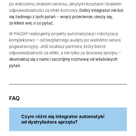
po wdrożeniu, brakiem serwisu, ukrytymi kosztami i brakiem
odpowiedzialności za efekt końcowy.
Dobry integrator nie boi
się żadnego z tych pytań – wręcz przeciwnie, cieszy się,
że klient wie, o co pytać.
W PiAZAP realizujemy projekty automatyzacji i robotyzacji
kompleksowo – od bezpłatnego audytu po wieloletni serwis
pogwarancyjny. Jeśli szukasz partnera, który bierze
odpowiedzialność za efekt, a nie tylko za dostawę sprzętu –
skontaktuj się z nami i zacznijmy rozmowę od właściwych
pytań.
FAQ
Czym różni się integrator automatyki
od dystrybutora sprzętu?