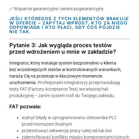
✅ Wsparcie gwarancyjne i serwis pogwarancyjny
JEŚLI KTÓREGOŚ Z TYCH ELEMENTÓW BRAKUJE
W OFERCIE – ZAPYTAJ WPROST, KTO ZA NIEGO
ODPOWIADA I KTO PŁACI, GDY COŚ PÓJDZIE
NIE TAK.
Pytanie 3: Jak wygląda proces testów
przed wdrożeniem u mnie w zakładzie?
Integrator, który instaluje system bezpośrednio u klienta
bez wcześniejszych testów w kontrolowanych warunkach,
naraża Cię na przestoje w kluczowym momencie
uruchomienia.
Profesjonalni integratorzy przeprowadzają
testy FAT (Factory Acceptance Test) we własnej hali
produkcyjnej – zanim system trafi do Twojego zakładu.
FAT pozwala:
wykryć błędy w oprogramowaniu sterownika PLC
przed montażem finalnym
przetestować sekwencje pracy całej celi lub linii
zidentyfikować konflikty między komponentami różnych