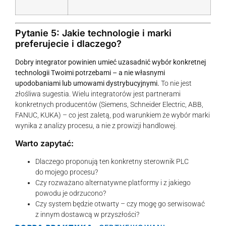
Pytanie 5: Jakie technologie i marki
preferujecie i dlaczego?
Dobry integrator powinien umieć uzasadnić wybór konkretnej
technologii Twoimi potrzebami – a nie własnymi
upodobaniami lub umowami dystrybucyjnymi.
To nie jest
złośliwa sugestia. Wielu integratorów jest partnerami
konkretnych producentów (Siemens, Schneider Electric, ABB,
FANUC, KUKA) – co jest zaletą, pod warunkiem że wybór marki
wynika z analizy procesu, a nie z prowizji handlowej.
Warto zapytać:
Dlaczego proponują ten konkretny sterownik PLC
do mojego procesu?
Czy rozważano alternatywne platformy i z jakiego
powodu je odrzucono?
Czy system będzie otwarty – czy mogę go serwisować
z innym dostawcą w przyszłości?