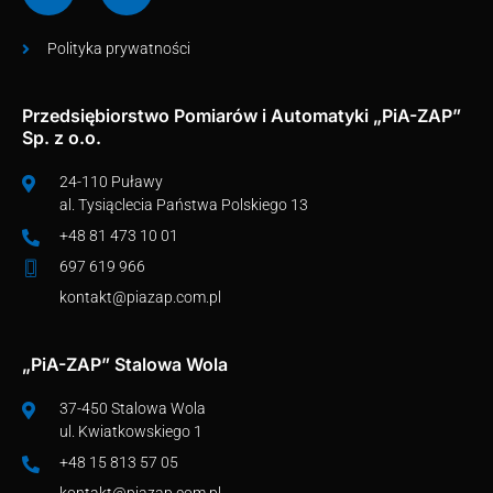
Polityka prywatności
Przedsiębiorstwo Pomiarów i Automatyki „PiA-ZAP”
Sp. z o.o.
24-110 Puławy
al. Tysiąclecia Państwa Polskiego 13
+48 81 473 10 01
697 619 966
kontakt@piazap.com.pl
„PiA-ZAP” Stalowa Wola
37-450 Stalowa Wola
ul. Kwiatkowskiego 1
+48 15 813 57 05