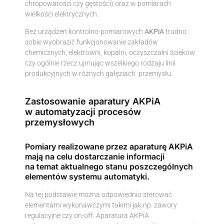
chropowatości czy gęstości) oraz w pomiarach
wielkości elektrycznych.
Bez urządzeń kontrolno-pomiarowych
AKPiA
trudno
sobie wyobrazić funkcjonowanie zakładów
chemicznych, elektrowni, kopalni, oczyszczalni ścieków
czy ogólnie rzecz ujmując wszelkiego rodzaju linii
produkcyjnych w różnych gałęziach przemysłu.
Zastosowanie aparatury AKPiA
w automatyzacji procesów
przemysłowych
Pomiary realizowane przez aparaturę AKPiA
mają na celu dostarczanie informacji
na temat aktualnego stanu poszczególnych
elementów systemu automatyki.
Na tej podstawie można odpowiednio sterować
elementami wykonawczymi takimi jak np. zawory
regulacyjne czy on-off. Aparatura AKPiA