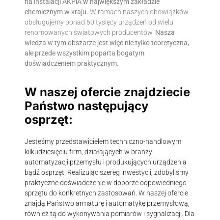
na instalacji AKPiA w największym zakładzie
chemicznym w kraju.
W ramach naszych obowiązków
obsługujemy ponad 60 tysięcy urządzeń od wielu
renomowanych światowych producentów.
Nasza
wiedza w tym obszarze jest więc nie tylko teoretyczna,
ale przede wszystkim poparta bogatym
doświadczeniem praktycznym.
W naszej ofercie znajdziecie
Państwo następujący
osprzęt:
Jesteśmy przedstawicielem techniczno-handlowym
kilkudziesięciu firm, działających w branży
automatyzacji przemysłu i produkujących urządzenia
bądź osprzęt. Realizując szereg inwestycji, zdobyliśmy
praktyczne doświadczenie w doborze odpowiedniego
sprzętu do konkretnych zastosowań. W naszej ofercie
znajdą Państwo armaturę i automatykę przemysłową,
również tą do wykonywania pomiarów i sygnalizacji. Dla