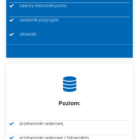
zawory manometryczne,
ustawniki pozycyjne,
siłowniki.
Poziom:
przetworniki radarowe,
przetworniki radarowe z falowodem,