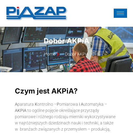
Dobór AKPiA
Home
Dobór AKPiA
Czym jest AKPiA?
A
paratura
K
ontrolno –
P
omiarowa
i
A
utomatyka –
AKPiA
to ogólne pojęcie określające przyrządy
pomiarowe i różnego rodzaju mierniki wykorzystywane
w najróżniejszych dziedzinach nauki i techniki, a także
w branżach związanych z przemysłem – produkcją,