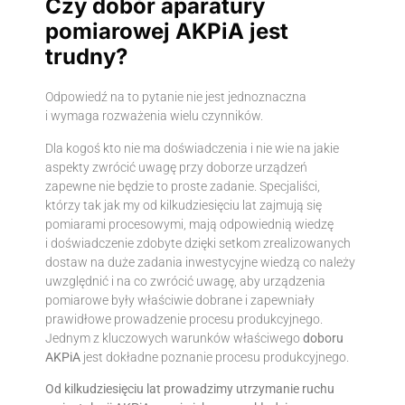
Czy dobór aparatury
pomiarowej AKPiA jest
trudny?
Odpowiedź na to pytanie nie jest jednoznaczna
i wymaga rozważenia wielu czynników.
Dla kogoś kto nie ma doświadczenia i nie wie na jakie
aspekty zwrócić uwagę przy doborze urządzeń
zapewne nie będzie to proste zadanie. Specjaliści,
którzy tak jak my od kilkudziesięciu lat zajmują się
pomiarami procesowymi, mają odpowiednią wiedzę
i doświadczenie zdobyte dzięki setkom zrealizowanych
dostaw na duże zadania inwestycyjne wiedzą co należy
uwzględnić i na co zwrócić uwagę, aby urządzenia
pomiarowe były właściwie dobrane i zapewniały
prawidłowe prowadzenie procesu produkcyjnego.
Jednym z kluczowych warunków właściwego
doboru
AKPiA
jest dokładne poznanie procesu produkcyjnego.
Od kilkudziesięciu lat prowadzimy utrzymanie ruchu