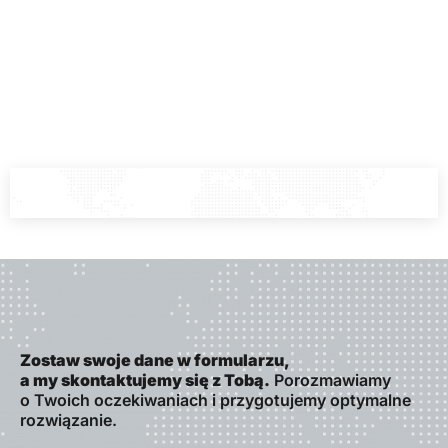
Zostaw swoje dane w formularzu,
a my skontaktujemy się z Tobą.
Porozmawiamy
o Twoich oczekiwaniach i przygotujemy optymalne
rozwiązanie.