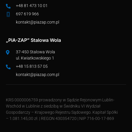
+48 81 473 10 01
697 619 966
kontakt@piazap.com.pl
„PiA-ZAP” Stalowa Wola
37-450 Stalowa Wola
ul. Kwiatkowskiego 1
+48 15 813 57 05
kontakt@piazap.com.pl
KRS 0000006759 prowadzony w Sądzie Rejonowym Lublin-
Wschód w Lublinie z siedzibą w Świdniku VI Wydział
Gospodarczy – Krajowego Rejestru Sądowego. Kapitał Spółki
– 1.081.145,00 zł. | REGON 430354720 | NIP 716-00-17-869