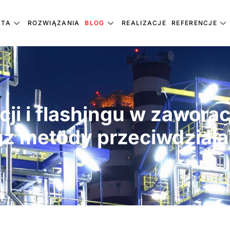
RTA
ROZWIĄZANIA
BLOG
REALIZACJE
REFERENCJE
cji i flashingu w zawora
az metody przeciwdziała