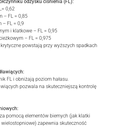
czynniku odzysku ciśnienia (FL):
L= 0,62
 – FL = 0,85
 – FL = 0,9
ym i klatkowe – FL = 0,95
cieżkowym – FL = 0,975
 krytyczne powstają przy wyższych spadkach
 dławiących:
ik FL i obniżają poziom hałasu.
awiących pozwala na skuteczniejszą kontrolę
niowych:
 za pomocą elementów biernych (jak klatki
y wielostopniowe) zapewnia skuteczność