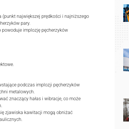
a (punkt największej prędkości i najniższego
cherzyków pary.
, co powoduje implozję pęcherzyków
ektowe.
stające podczas implozji pęcherzyków
hni metalowych.
ać znaczący hałas i wibracje, co może
h.
ię zjawiska kawitacji mogą obniżać
aulicznych.