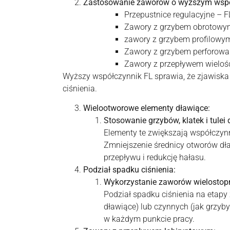
Zastosowanie zaworów o wyższym współ
Przepustnice regulacyjne – F
Zawory z grzybem obrotowym
zawory z grzybem profilowym
Zawory z grzybem perforowan
Zawory z przepływem wieloś
Wyższy współczynnik FL sprawia, że zjawiska
ciśnienia.
Wielootworowe elementy dławiące:
Stosowanie grzybów, klatek i tulei
Elementy te zwiększają współczynn
Zmniejszenie średnicy otworów dł
przepływu i redukcję hałasu.
Podział spadku ciśnienia:
Wykorzystanie zaworów wielostop
Podział spadku ciśnienia na etapy
dławiące) lub czynnych (jak grzyb
w każdym punkcie pracy.