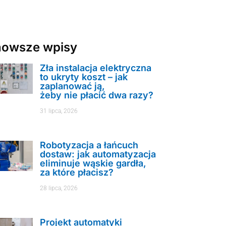
nowsze wpisy
Zła instalacja elektryczna
to ukryty koszt – jak
zaplanować ją,
żeby nie płacić dwa razy?
31 lipca, 2026
Robotyzacja a łańcuch
dostaw: jak automatyzacja
eliminuje wąskie gardła,
za które płacisz?
28 lipca, 2026
Projekt automatyki