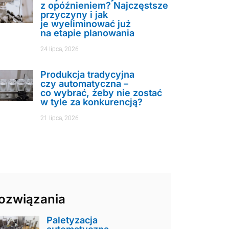
z opóźnieniem? Najczęstsze
przyczyny i jak
je wyeliminować już
na etapie planowania
24 lipca, 2026
Produkcja tradycyjna
czy automatyczna –
co wybrać, żeby nie zostać
w tyle za konkurencją?
21 lipca, 2026
ozwiązania
Paletyzacja