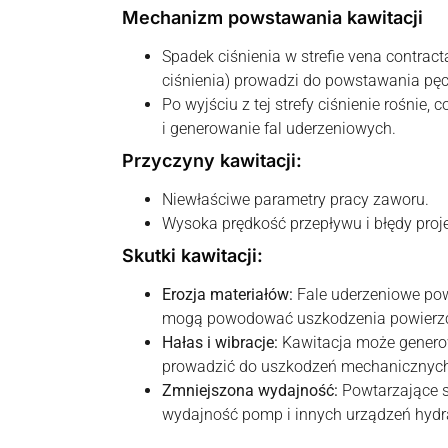
Mechanizm powstawania kawitacji
Spadek ciśnienia w strefie vena contract
ciśnienia) prowadzi do powstawania pę
Po wyjściu z tej strefy ciśnienie rośnie
i generowanie fal uderzeniowych.
Przyczyny kawitacji:
Niewłaściwe parametry pracy zaworu.
Wysoka prędkość przepływu i błędy proj
Skutki kawitacji:
Erozja materiałów:
Fale uderzeniowe pow
mogą powodować uszkodzenia powierzc
Hałas i wibracje:
Kawitacja może generow
prowadzić do uszkodzeń mechanicznyc
Zmniejszona wydajność:
Powtarzające s
wydajność pomp i innych urządzeń hydr