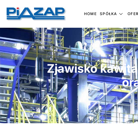
HOME
SPÓŁKA
OFE
Zjawisko kawita
or