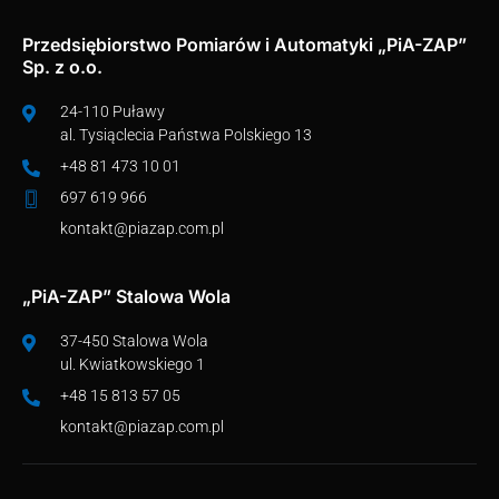
Przedsiębiorstwo Pomiarów i Automatyki „PiA-ZAP”
Sp. z o.o.
24-110 Puławy
al. Tysiąclecia Państwa Polskiego 13
+48 81 473 10 01
697 619 966
kontakt@piazap.com.pl
„PiA-ZAP” Stalowa Wola
37-450 Stalowa Wola
ul. Kwiatkowskiego 1
+48 15 813 57 05
kontakt@piazap.com.pl