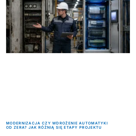
MODERNIZACJA CZY WDROŻENIE AUTOMATYKI
OD ZERA? JAK RÓŻNIĄ SIĘ ETAPY PROJEKTU