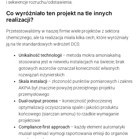
i sekwencje rozruchu/odstawienia.
Co wyróżniało ten projekt na tle innych
realizacji?
Przetestowaliśmy w naszej firmie wiele projektów z sektora
chemicznego, ale ta realizacja miała kilka cech, które wyróżniały
ją na tle standardowych wdrożeń DCS:
Unikalność technologii
– metoda mokra amoniakalną
stosowana jest w niewielu instalacjach na świecie; brak
gotowych wzorców oznaczał konieczność własnych
rozwiązań inżynierskich
Skala instalacji
– złożoność punktów pomiarowych i zakres
AKPiA był znacznie powyżej przeciętnego projektu
przemysłowego
Dual-output process
– konieczność jednoczesnej
optymalizacji oczyszczania spalin i jakości produktu
końcowego (siarczan amonu) to rzadkie wymaganie
projektowe
Compliance-first approach
– każdy element automatyki
musiał spełniać wymogi raportowania emisji do organów