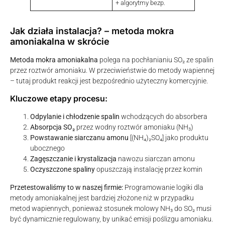
+ algorytmy bezp.
Jak działa instalacja? – metoda mokra
amoniakalna w skrócie
Metoda mokra amoniakalna
polega na pochłanianiu SO₂ ze spalin
przez roztwór amoniaku. W przeciwieństwie do metody wapiennej
– tutaj produkt reakcji jest bezpośrednio użyteczny komercyjnie.
Kluczowe etapy procesu:
Odpylanie i chłodzenie spalin
wchodzących do absorbera
Absorpcja SO₂
przez wodny roztwór amoniaku (NH₃)
Powstawanie siarczanu amonu
[(NH₄)₂SO₄] jako produktu
ubocznego
Zagęszczanie i krystalizacja
nawozu siarczan amonu
Oczyszczone spaliny
opuszczają instalację przez komin
Przetestowaliśmy to w naszej firmie:
Programowanie logiki dla
metody amoniakalnej jest bardziej złożone niż w przypadku
metod wapiennych, ponieważ stosunek molowy NH₃ do SO₂ musi
być dynamicznie regulowany, by unikać emisji poślizgu amoniaku.