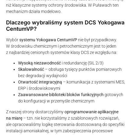
niż klasyczne systemy ochrony środowiska. W Puławach ten
mechanizm działa modelowo.
Dlaczego wybraliśmy system DCS Yokogawa
CentumVP?
Wybór
systemu Yokogawa CentumVP
nie był przypadkowy.
W środowisku chemicznym i petrochemicznym jest to jeden
z najbardziej cenionych systemów klasy DCS ze względu na:
Wysoką niezawodność
i redundancję (SIL 2/3)
Skalowalność
– obsługa tysięcy punktów pomiarowych
bez degradacji wydajności
Otwartość integracyjną
– komunikacja z systemami MES,
ERP i środowiskowymi
Zaawansowane biblioteki bloków funkcyjnych
gotowych
do konfiguracji w przemyśle chemicznym
Z naszej strony dostarczyliśmy
oprogramowanie aplikacyjne
na miarę
– tzn. nie korzystaliśmy z szablonowych rozwiązań,
ale opracowaliśmy logikę sterowania dostosowaną do specyfiki
instalacji amoniakalnej, w tym zabezpieczenia procesowe