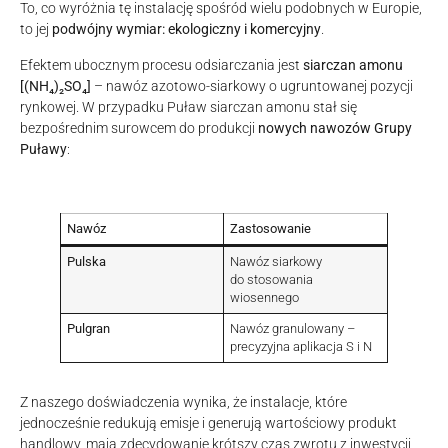
To, co wyróżnia tę instalację spośród wielu podobnych w Europie,
to jej
podwójny wymiar: ekologiczny i komercyjny
.
Efektem ubocznym procesu odsiarczania jest
siarczan amonu
[(NH₄)₂SO₄]
– nawóz azotowo-siarkowy o ugruntowanej pozycji
rynkowej. W przypadku Puław siarczan amonu stał się
bezpośrednim surowcem do produkcji
nowych nawozów Grupy
Puławy
:
Nawóz
Zastosowanie
Pulska
Nawóz siarkowy
do stosowania
wiosennego
Pulgran
Nawóz granulowany –
precyzyjna aplikacja S i N
Z naszego doświadczenia wynika, że instalacje, które
jednocześnie redukują emisje i generują wartościowy produkt
handlowy, mają zdecydowanie krótszy czas zwrotu z inwestycji