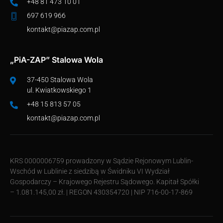
+48 81 473 10 01
697 619 966
kontakt@piazap.com.pl
„PiA-ZAP” Stalowa Wola
37-450 Stalowa Wola
ul. Kwiatkowskiego 1
+48 15 813 57 05
kontakt@piazap.com.pl
KRS 0000006759 prowadzony w Sądzie Rejonowym Lublin-
Wschód w Lublinie z siedzibą w Świdniku VI Wydział
Gospodarczy – Krajowego Rejestru Sądowego. Kapitał Spółki
– 1.081.145,00 zł. | REGON 430354720 | NIP 716-00-17-869