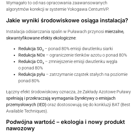
Wymagało to od nas opracowania zaawansowanych
algorytmów korekcji w systemie Yokogawa CentumVP.
Jakie wyniki środowiskowe osiąga instalacja?
Instalacja odsiarczania spalin w Puławach przynosi
mierzalne,
skwantyfikowane efekty ekologiczne
:
Redukcja SO₂
– ponad 80% emisji dwutlenku siarki
Redukcja NOx
– ograniczenie tlenków azotu o ponad 80%
Redukcja CO₂
– zmniejszenie emisji dwutlenku węgla
o ponad 80%
Redukcja pyłu
– zatrzymanie cząstek stałych na poziomie
ponad 80%
Łączny efekt środowiskowy oznacza, że Zakłady Azotowe Puławy
spełniają i przekraczają wymagania Dyrektywy o emisjach
przemysłowych (IED)
oraz dostosowują się do konkluzji BAT (Best
Available Techniques).
Podwójna wartość – ekologia i nowy produkt
nawozowy