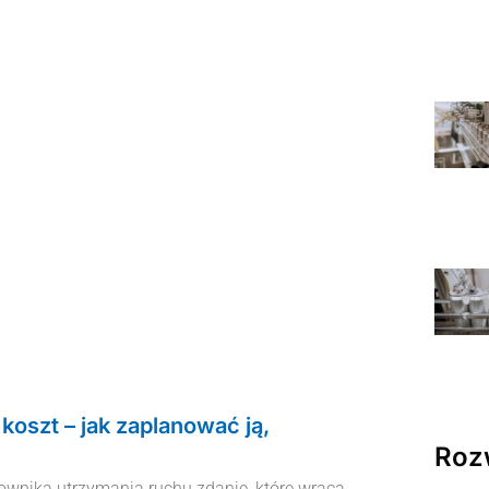
 koszt – jak zaplanować ją,
Roz
ownika utrzymania ruchu zdanie, które wraca