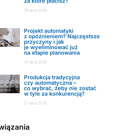
za które płacisz?
28 lipca, 2026
Projekt automatyki
z opóźnieniem? Najczęstsze
przyczyny i jak
je wyeliminować już
na etapie planowania
24 lipca, 2026
Produkcja tradycyjna
czy automatyczna –
co wybrać, żeby nie zostać
w tyle za konkurencją?
21 lipca, 2026
wiązania