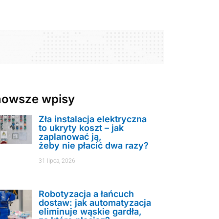
nowsze wpisy
Zła instalacja elektryczna
to ukryty koszt – jak
zaplanować ją,
żeby nie płacić dwa razy?
31 lipca, 2026
Robotyzacja a łańcuch
dostaw: jak automatyzacja
eliminuje wąskie gardła,