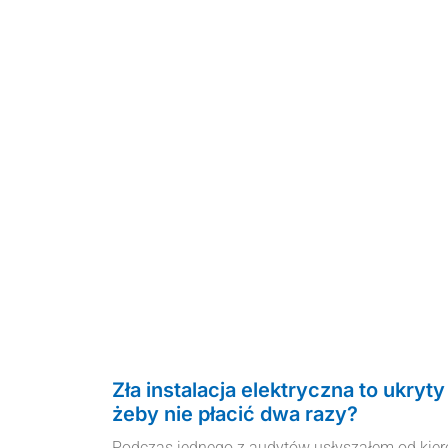
Zła instalacja elektryczna to ukryty
żeby nie płacić dwa razy?
Podczas jednego z audytów usłyszałem od kier