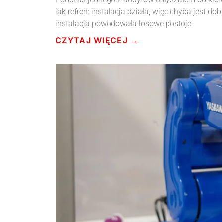
jak refren: instalacja działa, więc chyba jest do
instalacja powodowała losowe postoje
CZYTAJ WIĘCEJ →