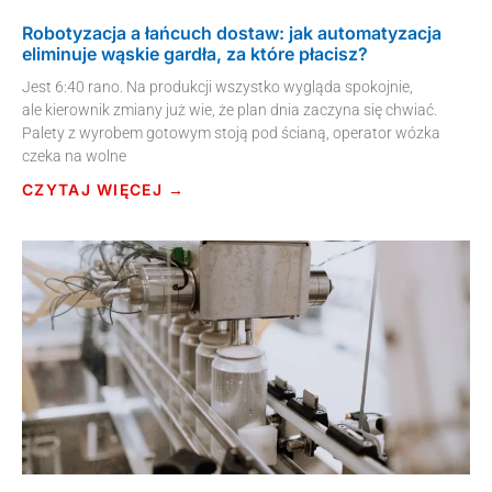
Robotyzacja a łańcuch dostaw: jak automatyzacja
eliminuje wąskie gardła, za które płacisz?
Jest 6:40 rano. Na produkcji wszystko wygląda spokojnie,
ale kierownik zmiany już wie, że plan dnia zaczyna się chwiać.
Palety z wyrobem gotowym stoją pod ścianą, operator wózka
czeka na wolne
CZYTAJ WIĘCEJ →