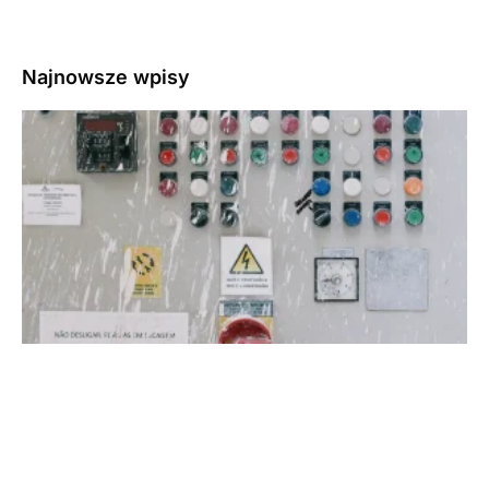
Najnowsze wpisy
3