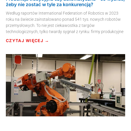
żeby nie zostać w tyle za konkurencją?
Według raportów International Federation of Robotics w 2023
roku na świecie zainstalowano ponad 541 tys. nowych robotów
przemysłowych. To nie jest ciekawostka z targów
technologicznych, tylko twardy sygnał z rynku: firmy produkcyjne
CZYTAJ WIĘCEJ →