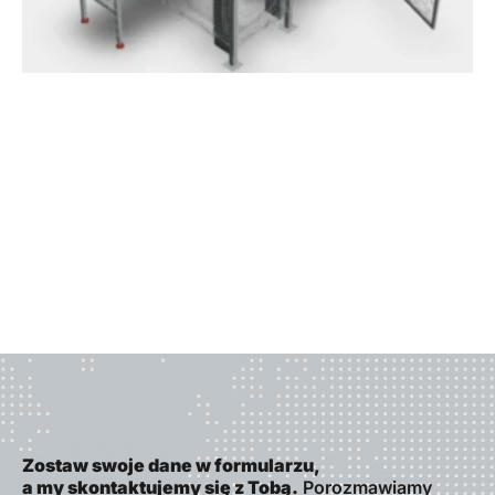
Zostaw swoje dane w formularzu,
a my skontaktujemy się z Tobą.
Porozmawiamy