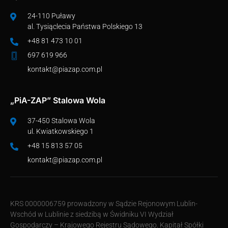
24-110 Puławy
al. Tysiąclecia Państwa Polskiego 13
+48 81 473 10 01
697 619 966
kontakt@piazap.com.pl
„PiA-ZAP” Stalowa Wola
37-450 Stalowa Wola
ul. Kwiatkowskiego 1
+48 15 813 57 05
kontakt@piazap.com.pl
KRS 0000006759 prowadzony w Sądzie Rejonowym Lublin-
Wschód w Lublinie z siedzibą w Świdniku VI Wydział
Gospodarczy – Krajowego Rejestru Sądowego. Kapitał Spółki