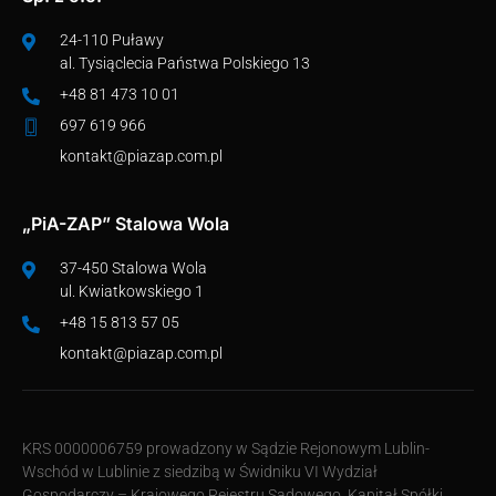
24-110 Puławy
al. Tysiąclecia Państwa Polskiego 13
+48 81 473 10 01
697 619 966
kontakt@piazap.com.pl
„PiA-ZAP” Stalowa Wola
37-450 Stalowa Wola
ul. Kwiatkowskiego 1
+48 15 813 57 05
kontakt@piazap.com.pl
KRS 0000006759 prowadzony w Sądzie Rejonowym Lublin-
Wschód w Lublinie z siedzibą w Świdniku VI Wydział
Gospodarczy – Krajowego Rejestru Sądowego. Kapitał Spółki