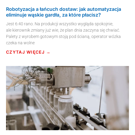
Robotyzacja a łańcuch dostaw: jak automatyzacja
eliminuje wąskie gardła, za które płacisz?
Jest 6:40 rano. Na produkcji wszystko wygląda spokojnie,
ale kierownik zmiany już wie, że plan dnia zaczyna się chwiać.
Palety z wyrobem gotowym stoją pod ścianą, operator wózka
czeka na wolne
CZYTAJ WIĘCEJ →