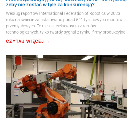
żeby nie zostać w tyle za konkurencją?
Według raportów International Federation of Robotics w 2023
roku na świecie zainstalowano ponad 541 tys. nowych robotów
przemysłowych. To nie jest ciekawostka z targów
technologicznych, tylko twardy sygnał z rynku: firmy produkcyjne
CZYTAJ WIĘCEJ →