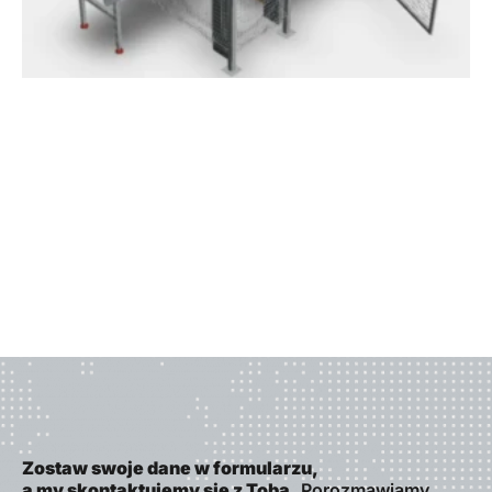
Zostaw swoje dane w formularzu,
a my skontaktujemy się z Tobą.
Porozmawiamy