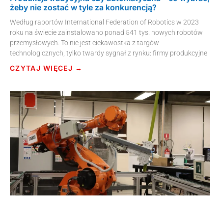
żeby nie zostać w tyle za konkurencją?
Według raportów International Federation of Robotics w 2023
roku na świecie zainstalowano ponad 541 tys. nowych robotów
przemysłowych. To nie jest ciekawostka z targów
technologicznych, tylko twardy sygnał z rynku: firmy produkcyjne
CZYTAJ WIĘCEJ →