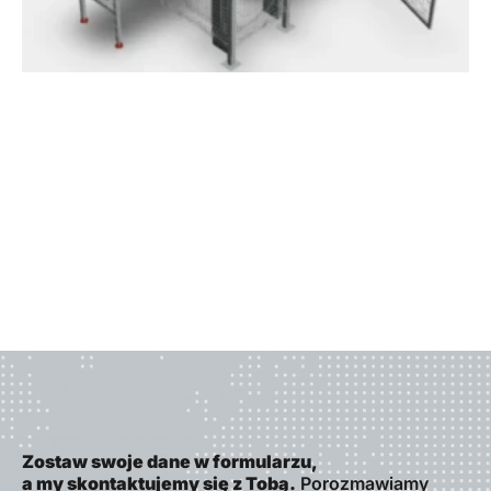
Zostaw swoje dane w formularzu,
a my skontaktujemy się z Tobą.
Porozmawiamy