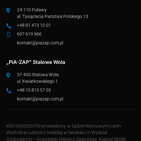
24-110 Puławy
al. Tysiąclecia Państwa Polskiego 13
+48 81 473 10 01
697 619 966
kontakt@piazap.com.pl
„PiA-ZAP” Stalowa Wola
37-450 Stalowa Wola
ul. Kwiatkowskiego 1
+48 15 813 57 05
kontakt@piazap.com.pl
KRS 0000006759 prowadzony w Sądzie Rejonowym Lublin-
Wschód w Lublinie z siedzibą w Świdniku VI Wydział
Gospodarczy – Krajowego Rejestru Sądowego. Kapitał Spółki