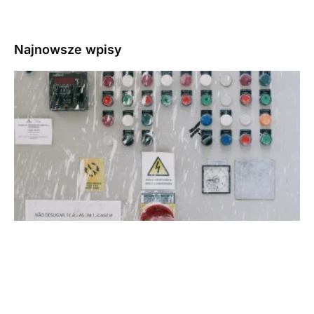
Najnowsze wpisy
3