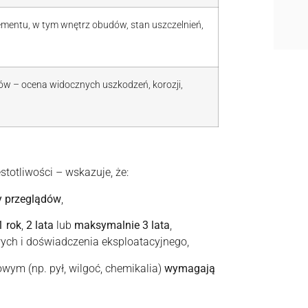
ementu, w tym wnętrz obudów, stan uszczelnień,
ów – ocena widocznych uszkodzeń, korozji,
totliwości – wskazuje, że:
y przeglądów
,
1 rok
,
2 lata
lub
maksymalnie 3 lata
,
ch i doświadczenia eksploatacyjnego,
ym (np. pył, wilgoć, chemikalia)
wymagają