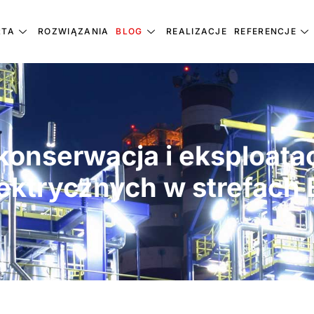
RTA
ROZWIĄZANIA
BLOG
REALIZACJE
REFERENCJE
konserwacja i eksploatacj
ektrycznych w strefach