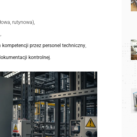
łowa, rutynowa),
h
,
h
kompetencji przez personel techniczny
,
dokumentacji kontrolnej
.