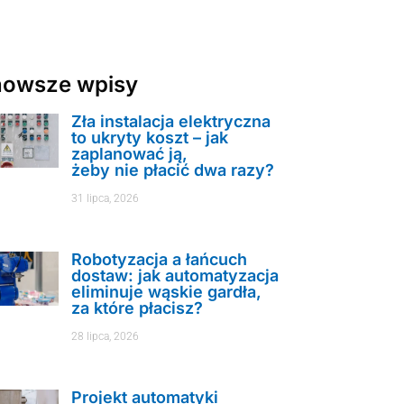
nowsze wpisy
Zła instalacja elektryczna
to ukryty koszt – jak
zaplanować ją,
żeby nie płacić dwa razy?
31 lipca, 2026
Robotyzacja a łańcuch
dostaw: jak automatyzacja
eliminuje wąskie gardła,
za które płacisz?
28 lipca, 2026
Projekt automatyki