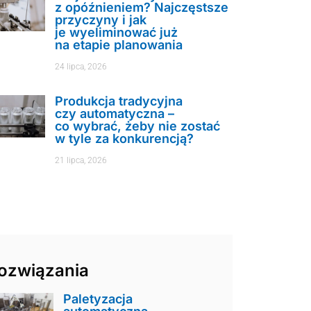
z opóźnieniem? Najczęstsze
przyczyny i jak
je wyeliminować już
na etapie planowania
24 lipca, 2026
Produkcja tradycyjna
czy automatyczna –
co wybrać, żeby nie zostać
w tyle za konkurencją?
21 lipca, 2026
ozwiązania
Paletyzacja