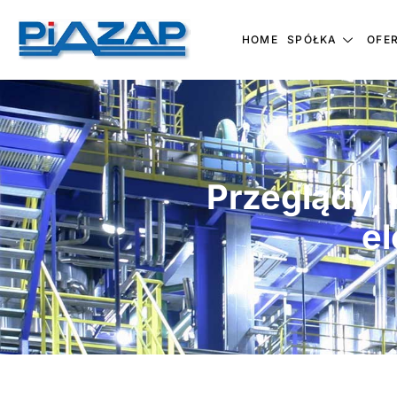
HOME
SPÓŁKA
OFE
Przeglądy, 
el