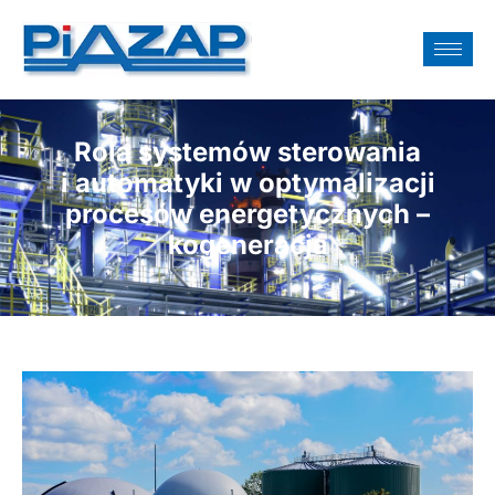
Rola systemów sterowania
i automatyki w optymalizacji
procesów energetycznych –
kogeneracja