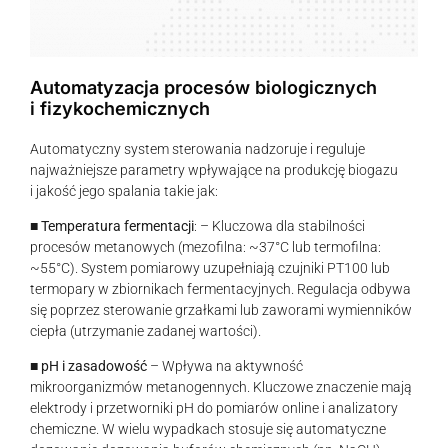
Automatyzacja procesów biologicznych
i fizykochemicznych
Automatyczny system sterowania nadzoruje i reguluje
najważniejsze parametry wpływające na produkcję biogazu
i jakość jego spalania takie jak:
■
Temperatura fermentacji
: – Kluczowa dla stabilności
procesów metanowych (mezofilna: ~37°C lub termofilna:
~55°C). System pomiarowy uzupełniają czujniki PT100 lub
termopary w zbiornikach fermentacyjnych. Regulacja odbywa
się poprzez sterowanie grzałkami lub zaworami wymienników
ciepła (utrzymanie zadanej wartości).
■
pH i zasadowość
– Wpływa na aktywność
mikroorganizmów metanogennych. Kluczowe znaczenie mają
elektrody i przetworniki pH do pomiarów online i analizatory
chemiczne. W wielu wypadkach stosuje się automatyczne