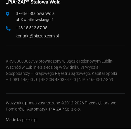
„PiA-ZAP” Stalowa Wola
37-450 Stalowa Wola
ul. Kwiatkowskiego 1
+48 15 813 57 05
kontakt@piazap.com.pl
KRS 0000006759 prowadzony w Sądzie Rejonowym Lublin-
Wschód w Lublinie z siedzibą w Świdniku VI Wydział
Gospodarczy – Krajowego Rejestru Sądowego. Kapitał Spółki
– 1.081.145,00 zł. | REGON 430354720 | NIP 716-00-17-869
Wszystkie prawa zastrzeżone ©2012-2026 Przedsiębiorstwo
Pomiarów i Automatyki PiA-ZAP Sp. z o.o.
Made by
pixelis.pl