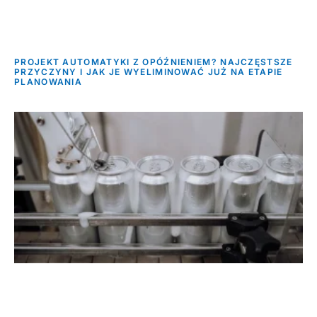
PROJEKT AUTOMATYKI Z OPÓŹNIENIEM? NAJCZĘSTSZE
PRZYCZYNY I JAK JE WYELIMINOWAĆ JUŻ NA ETAPIE
PLANOWANIA