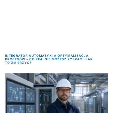
INTEGRATOR AUTOMATYKI A OPTYMALIZACJA
PROCESÓW – CO REALNIE MOŻESZ ZYSKAĆ I JAK
TO ZMIERZYĆ?