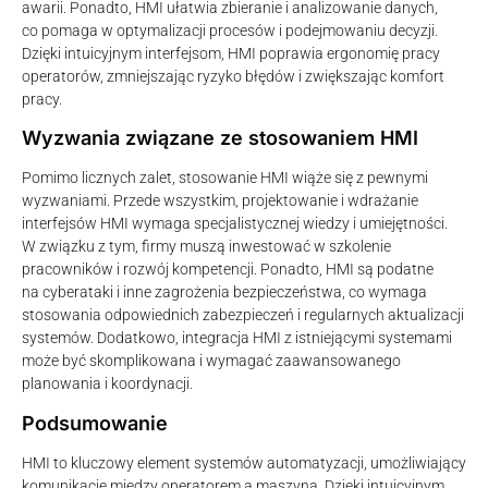
awarii. Ponadto, HMI ułatwia zbieranie i analizowanie danych,
co pomaga w optymalizacji procesów i podejmowaniu decyzji.
Dzięki intuicyjnym interfejsom, HMI poprawia ergonomię pracy
operatorów, zmniejszając ryzyko błędów i zwiększając komfort
pracy.
Wyzwania związane ze stosowaniem HMI
Pomimo licznych zalet, stosowanie HMI wiąże się z pewnymi
wyzwaniami. Przede wszystkim, projektowanie i wdrażanie
interfejsów HMI wymaga specjalistycznej wiedzy i umiejętności.
W związku z tym, firmy muszą inwestować w szkolenie
pracowników i rozwój kompetencji. Ponadto, HMI są podatne
na cyberataki i inne zagrożenia bezpieczeństwa, co wymaga
stosowania odpowiednich zabezpieczeń i regularnych aktualizacji
systemów. Dodatkowo, integracja HMI z istniejącymi systemami
może być skomplikowana i wymagać zaawansowanego
planowania i koordynacji.
Podsumowanie
HMI to kluczowy element systemów automatyzacji, umożliwiający
komunikację między operatorem a maszyną. Dzięki intuicyjnym