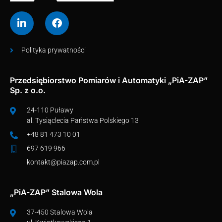
Polityka prywatności
Przedsiębiorstwo Pomiarów i Automatyki „PiA-ZAP”
Sp. z o.o.
24-110 Puławy
al. Tysiąclecia Państwa Polskiego 13
+48 81 473 10 01
697 619 966
kontakt@piazap.com.pl
„PiA-ZAP” Stalowa Wola
37-450 Stalowa Wola