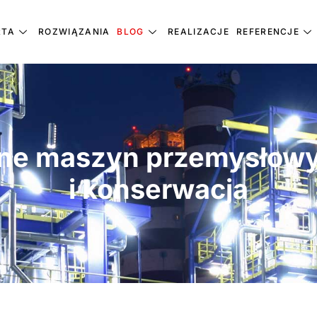
RTA
ROZWIĄZANIA
BLOG
REALIZACJE
REFERENCJE
czne maszyn przemysłow
i konserwacja