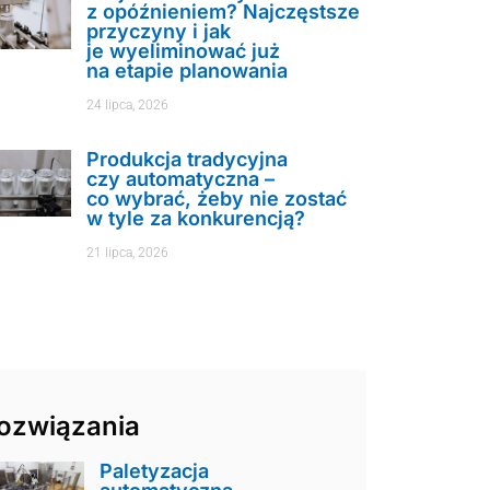
z opóźnieniem? Najczęstsze
przyczyny i jak
je wyeliminować już
na etapie planowania
24 lipca, 2026
Produkcja tradycyjna
czy automatyczna –
co wybrać, żeby nie zostać
w tyle za konkurencją?
21 lipca, 2026
ozwiązania
Paletyzacja