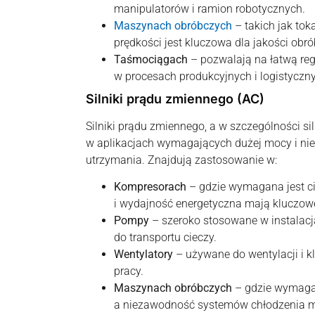
manipulatorów i ramion robotycznych.
Maszynach obróbczych
– takich jak toka
prędkości jest kluczowa dla jakości obró
Taśmociągach
– pozwalają na łatwą regu
w procesach produkcyjnych i logistyczn
Silniki prądu zmiennego (AC)
Silniki prądu zmiennego, a w szczególności sil
w aplikacjach wymagających dużej mocy i ni
utrzymania. Znajdują zastosowanie w:
Kompresorach
– gdzie wymagana jest c
i wydajność energetyczna mają kluczow
Pompy
– szeroko stosowane w instalac
do transportu cieczy.
Wentylatory
– używane do wentylacji i k
pracy.
Maszynach obróbczych
– gdzie wymagan
a niezawodność systemów chłodzenia m