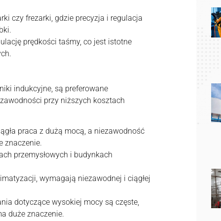
rki czy frezarki, gdzie precyzja i regulacja
bki.
lację prędkości taśmy, co jest istotne
ych.
niki indukcyjne, są preferowane
ezawodności przy niższych kosztach
iągła praca z dużą mocą, a niezawodność
e znaczenie.
jach przemysłowych i budynkach
limatyzacji, wymagają niezawodnej i ciągłej
ia dotyczące wysokiej mocy są częste,
a duże znaczenie.