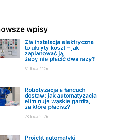
nowsze wpisy
Zła instalacja elektryczna
to ukryty koszt – jak
zaplanować ją,
żeby nie płacić dwa razy?
31 lipca, 2026
Robotyzacja a łańcuch
dostaw: jak automatyzacja
eliminuje wąskie gardła,
za które płacisz?
28 lipca, 2026
Projekt automatyki