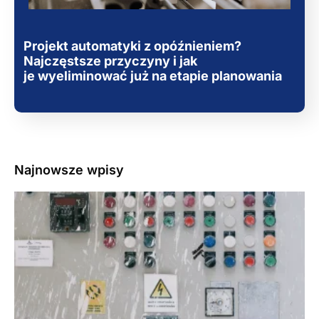
Projekt automatyki z opóźnieniem?
Najczęstsze przyczyny i jak
je wyeliminować już na etapie planowania
Najnowsze wpisy
3