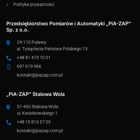
Polityka prywatności
Przedsiębiorstwo Pomiarów i Automatyki „PiA-ZAP”
Sp. z o.o.
24-110 Puławy
al. Tysiąclecia Państwa Polskiego 13
+48 81 473 10 01
697 619 966
kontakt@piazap.com.pl
„PiA-ZAP” Stalowa Wola
37-450 Stalowa Wola
ul. Kwiatkowskiego 1
+48 15 813 57 05
kontakt@piazap.com.pl