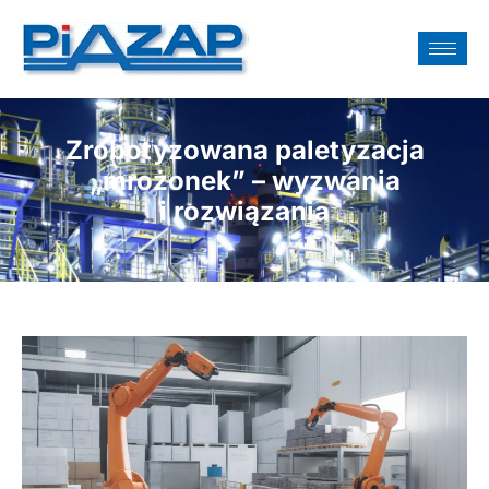
Zrobotyzowana paletyzacja
„mrożonek” – wyzwania
i rozwiązania