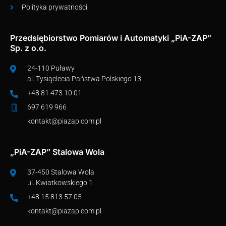
Polityka prywatności
Przedsiębiorstwo Pomiarów i Automatyki „PiA-ZAP”
Sp. z o.o.
24-110 Puławy
al. Tysiąclecia Państwa Polskiego 13
+48 81 473 10 01
697 619 966
kontakt@piazap.com.pl
„PiA-ZAP” Stalowa Wola
37-450 Stalowa Wola
ul. Kwiatkowskiego 1
+48 15 813 57 05
kontakt@piazap.com.pl