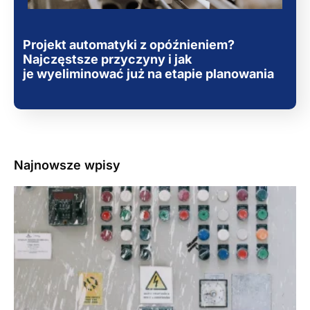
Projekt automatyki z opóźnieniem?
Najczęstsze przyczyny i jak
je wyeliminować już na etapie planowania
Najnowsze wpisy
3