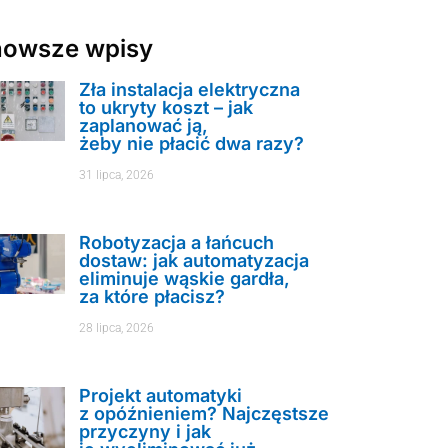
nowsze wpisy
Zła instalacja elektryczna
to ukryty koszt – jak
zaplanować ją,
żeby nie płacić dwa razy?
31 lipca, 2026
Robotyzacja a łańcuch
dostaw: jak automatyzacja
eliminuje wąskie gardła,
za które płacisz?
28 lipca, 2026
Projekt automatyki
z opóźnieniem? Najczęstsze
przyczyny i jak