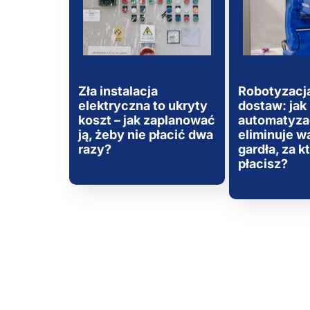
Zła instalacja
Robotyzacja
elektryczna to ukryty
dostaw: jak
koszt – jak zaplanować
automatyza
ją, żeby nie płacić dwa
eliminuje w
razy?
gardła, za k
płacisz?