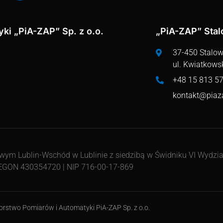
ki „PiA-ZAP” Sp. z o.o.
„PiA-ZAP” Sta
37-450 Stalo
ul. Kwiatkows
+48 15 813 57
kontakt@piaz
m Lublin-Wschód w Lublinie z siedzibą w Świdniku VI Wydzia
 REGON 430354720 | NIP 716-00-17-869
rstwo Pomiarów i Automatyki PiA-ZAP Sp. z o.o.