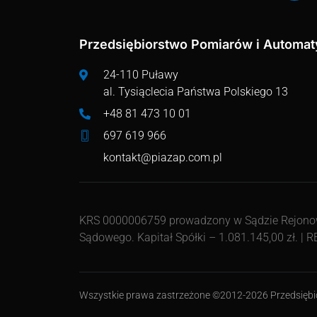
Przedsiębiorstwo Pomiarów i Automaty
24-110 Puławy
al. Tysiąclecia Państwa Polskiego 13
+48 81 473 10 01
697 619 966
kontakt@piazap.com.pl
KRS 0000006759 prowadzony w Sądzie Rejonowy
Sądowego. Kapitał Spółki – 1.081.145,00 zł. |
Wszystkie prawa zastrzeżone ©2012-2026 Przedsiębio