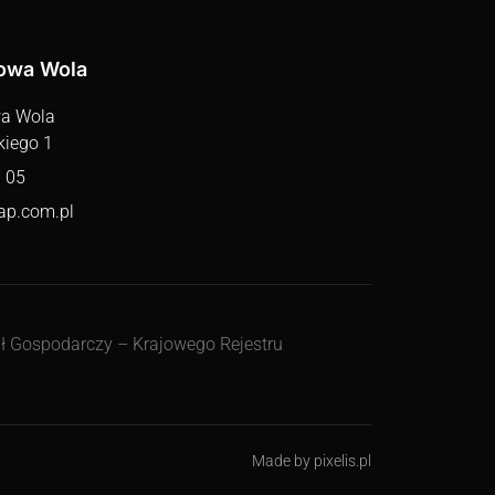
lowa Wola
wa Wola
kiego 1
 05
ap.com.pl
ł Gospodarczy – Krajowego Rejestru
Made by
pixelis.pl