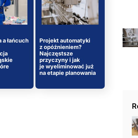
 a łańcuch
Projekt automatyki
z opóźnieniem?
cja
Najczęstsze
ąskie
przyczyny i jak
tóre
je wyeliminować już
na etapie planowania
R