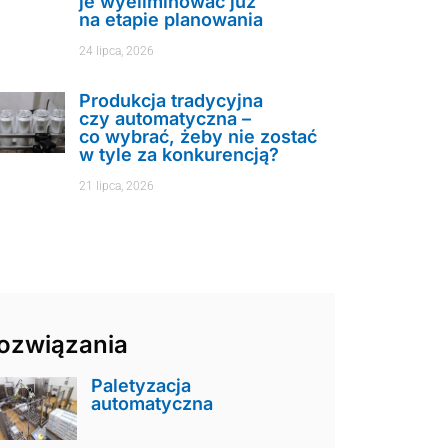
je wyeliminować już
na etapie planowania
24 lipca, 2026
Produkcja tradycyjna
czy automatyczna –
co wybrać, żeby nie zostać
w tyle za konkurencją?
21 lipca, 2026
ozwiązania
Paletyzacja
automatyczna