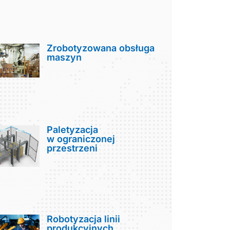
Zrobotyzowana obsługa
maszyn
Paletyzacja
w ograniczonej
przestrzeni
Robotyzacja linii
produkcyjnych