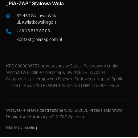
„PiA-ZAP” Stalowa Wola
37-450 Stalowa Wola
ul. Kwiatkowskiego 1
+48 15 813 57 05
kontakt@piazap.com.pl
KRS 0000006759 prowadzony w Sądzie Rejonowym Lublin-
Wschód w Lublinie z siedzibą w Świdniku VI Wydział
Gospodarczy – Krajowego Rejestru Sądowego. Kapitał Spółki
– 1.081.145,00 zł. | REGON 430354720 | NIP 716-00-17-869
Wszystkie prawa zastrzeżone ©2012-2026 Przedsiębiorstwo
Pomiarów i Automatyki PiA-ZAP Sp. z o.o.
Made by
pixelis.pl