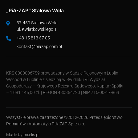
„PiA-ZAP” Stalowa Wola
37-450 Stalowa Wola
ul. Kwiatkowskiego 1
+48 15 813 57 05
kontakt@piazap.com.pl
KRS 0000006759 prowadzony w Sądzie Rejonowym Lublin-
Wschód w Lublinie z siedzibą w Świdniku VI Wydział
Gospodarczy – Krajowego Rejestru Sądowego. Kapitał Spółki
– 1.081.145,00 zł. | REGON 430354720 | NIP 716-00-17-869
Wszystkie prawa zastrzeżone ©2012-2026 Przedsiębiorstwo
Pomiarów i Automatyki PiA-ZAP Sp. z o.o.
Made by
pixelis.pl