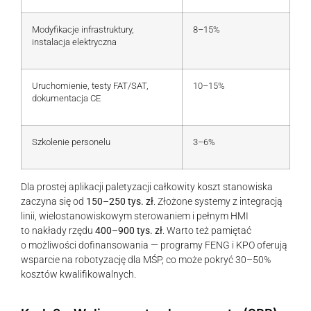
Modyfikacje infrastruktury,
8–15%
instalacja elektryczna
Uruchomienie, testy FAT/SAT,
10–15%
dokumentacja CE
Szkolenie personelu
3–6%
Dla prostej aplikacji paletyzacji całkowity koszt stanowiska
zaczyna się od
150–250 tys. zł
. Złożone systemy z integracją
linii, wielostanowiskowym sterowaniem i pełnym HMI
to nakłady rzędu
400–900 tys. zł
. Warto też pamiętać
o możliwości dofinansowania — programy FENG i KPO oferują
wsparcie na robotyzację dla MŚP, co może pokryć 30–50%
kosztów kwalifikowalnych.