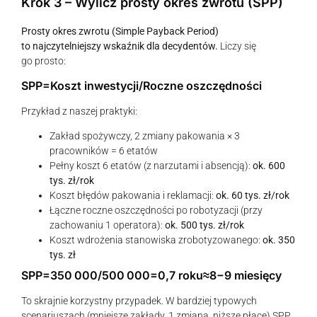
Krok 3 – Wylicz prosty okres zwrotu (SPP)
Prosty okres zwrotu (Simple Payback Period)
to najczytelniejszy wskaźnik dla decydentów.
Liczy się
go prosto:
SPP=Koszt inwestycji/Roczne oszczędności
Przykład z naszej praktyki:
Zakład spożywczy, 2 zmiany pakowania × 3
pracowników = 6 etatów
Pełny koszt 6 etatów (z narzutami i absencją):
ok. 600
tys. zł/rok
Koszt błędów pakowania i reklamacji:
ok. 60 tys. zł/rok
Łączne roczne oszczędności po robotyzacji (przy
zachowaniu 1 operatora):
ok. 500 tys. zł/rok
Koszt wdrożenia stanowiska zrobotyzowanego:
ok. 350
tys. zł
SPP=350 000/500 000=0,7 roku≈8−9 miesięcy
To skrajnie korzystny przypadek. W bardziej typowych
scenariuszach (mniejsze zakłady, 1 zmiana, niższe płace) SPP