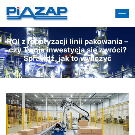
ROI z robotyzacji linii pakowania –
czy Twoja inwestycja się zwróci?
Sprawdź, jak to wyliczyć