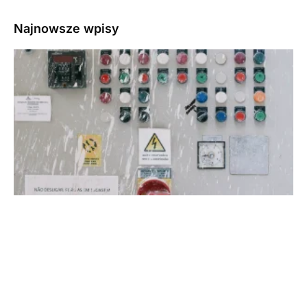
Najnowsze wpisy
3