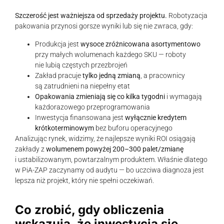
Szczerość jest ważniejsza od sprzedaży projektu.
Robotyzacja
pakowania przynosi gorsze wyniki lub się nie zwraca, gdy:
Produkcja jest
wysoce zróżnicowana asortymentowo
przy małych wolumenach każdego SKU — roboty
nie lubią częstych przezbrojeń
Zakład pracuje
tylko jedną zmianą
, a pracownicy
są zatrudnieni na niepełny etat
Opakowania zmieniają się co kilka tygodni
i wymagają
każdorazowego przeprogramowania
Inwestycja finansowana jest
wyłącznie kredytem
krótkoterminowym
bez buforu operacyjnego
Analizując rynek, widzimy, że najlepsze wyniki ROI osiągają
zakłady z
wolumenem powyżej 200–300 palet/zmianę
i ustabilizowanym, powtarzalnym produktem. Właśnie dlatego
w PiA-ZAP zaczynamy od audytu — bo uczciwa diagnoza jest
lepsza niż projekt, który nie spełni oczekiwań.
Co zrobić, gdy obliczenia
wskazują, że inwestycja się