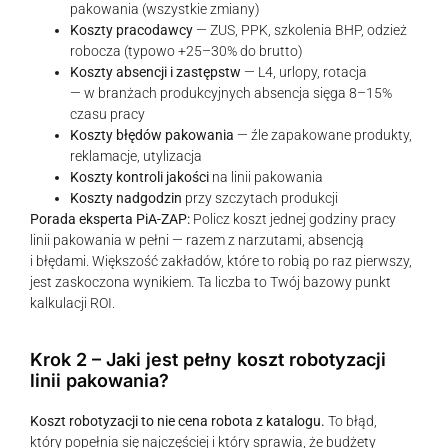
pakowania (wszystkie zmiany)
Koszty pracodawcy
— ZUS, PPK, szkolenia BHP, odzież
robocza (typowo +25–30% do brutto)
Koszty absencji i zastępstw
— L4, urlopy, rotacja
— w branżach produkcyjnych absencja sięga 8–15%
czasu pracy
Koszty błędów pakowania
— źle zapakowane produkty,
reklamacje, utylizacja
Koszty kontroli jakości
na linii pakowania
Koszty nadgodzin
przy szczytach produkcji
Porada eksperta PiA-ZAP:
Policz koszt jednej godziny pracy
linii pakowania w pełni — razem z narzutami, absencją
i błędami. Większość zakładów, które to robią po raz pierwszy,
jest zaskoczona wynikiem. Ta liczba to Twój bazowy punkt
kalkulacji ROI.
Krok 2 – Jaki jest pełny koszt robotyzacji
linii pakowania?
Koszt robotyzacji to nie cena robota z katalogu.
To błąd,
który popełnia się najczęściej i który sprawia, że budżety