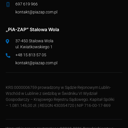
697 619 966
kontakt@piazap.com.pl
„PiA-ZAP” Stalowa Wola
37-450 Stalowa Wola
ul. Kwiatkowskiego 1
+48 15 813 57 05
kontakt@piazap.com.pl
KRS 0000006759 prowadzony w Sądzie Rejonowym Lublin-
Wschód w Lublinie z siedzibą w Świdniku VI Wydział
Gospodarczy – Krajowego Rejestru Sądowego. Kapitał Spółki
– 1.081.145,00 zł. | REGON 430354720 | NIP 716-00-17-869