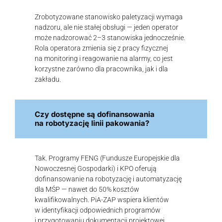
Zrobotyzowane stanowisko paletyzacji wymaga
nadzoru, ale nie stałej obsługi — jeden operator
może nadzorować 2–3 stanowiska jednocześnie.
Rola operatora zmienia się z pracy fizycznej
na monitoring i reagowanie na alarmy, co jest
korzystne zarówno dla pracownika, jak i dla
zakładu.
Czy dostępne są dofinansowania
na robotyzację linii pakowania?
Tak. Programy FENG (Fundusze Europejskie dla
Nowoczesnej Gospodarki) i KPO oferują
dofinansowanie na robotyzację i automatyzację
dla MŚP — nawet do 50% kosztów
kwalifikowalnych. PiA-ZAP wspiera klientów
w identyfikacji odpowiednich programów
i przygotowaniu dokumentacji projektowej.