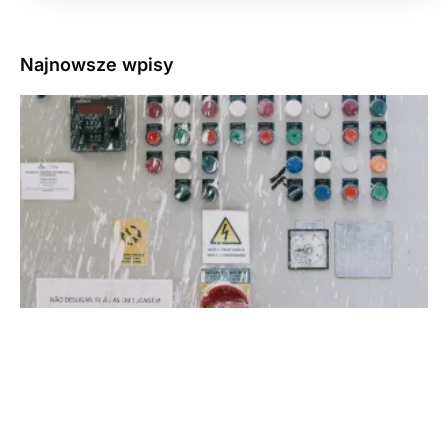
Najnowsze wpisy
3