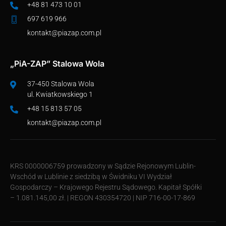
+48 81 473 10 01
697 619 966
kontakt@piazap.com.pl
„PiA-ZAP” Stalowa Wola
37-450 Stalowa Wola
ul. Kwiatkowskiego 1
+48 15 813 57 05
kontakt@piazap.com.pl
KRS 0000006759 prowadzony w Sądzie Rejonowym Lublin-
Wschód w Lublinie z siedzibą w Świdniku VI Wydział
Gospodarczy – Krajowego Rejestru Sądowego. Kapitał Spółki
– 1.081.145,00 zł. | REGON 430354720 | NIP 716-00-17-869