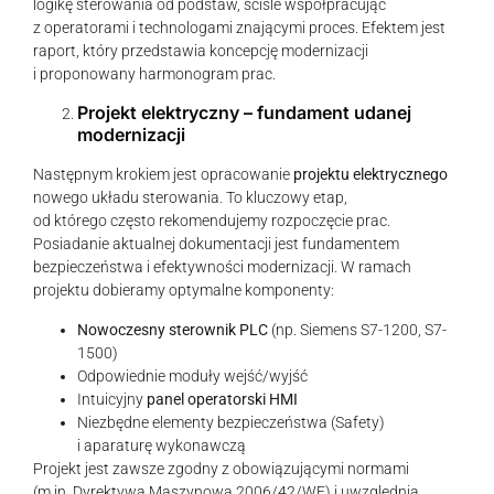
logikę sterowania od podstaw, ściśle współpracując
z operatorami i technologami znającymi proces. Efektem jest
raport, który przedstawia koncepcję modernizacji
i proponowany harmonogram prac.
Projekt elektryczny – fundament udanej
modernizacji
Następnym krokiem jest opracowanie
projektu elektrycznego
nowego układu sterowania. To kluczowy etap,
od którego często rekomendujemy rozpoczęcie prac.
Posiadanie aktualnej dokumentacji jest fundamentem
bezpieczeństwa i efektywności modernizacji. W ramach
projektu dobieramy optymalne komponenty:
Nowoczesny sterownik PLC
(np. Siemens S7-1200, S7-
1500)
Odpowiednie moduły wejść/wyjść
Intuicyjny
panel operatorski HMI
Niezbędne elementy bezpieczeństwa (Safety)
i aparaturę wykonawczą
Projekt jest zawsze zgodny z obowiązującymi normami
(m.in. Dyrektywą Maszynową 2006/42/WE) i uwzględnia