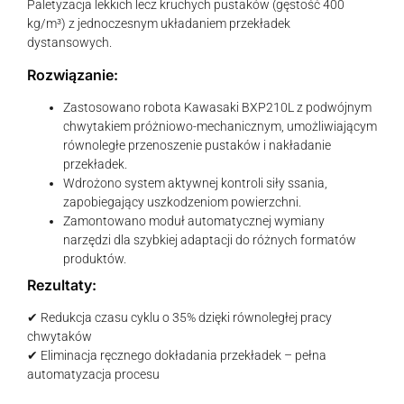
Paletyzacja lekkich lecz kruchych pustaków (gęstość 400
kg/m³) z jednoczesnym układaniem przekładek
dystansowych.
Rozwiązanie:
Zastosowano robota Kawasaki BXP210L z podwójnym
chwytakiem próżniowo-mechanicznym, umożliwiającym
równoległe przenoszenie pustaków i nakładanie
przekładek.
Wdrożono system aktywnej kontroli siły ssania,
zapobiegający uszkodzeniom powierzchni.
Zamontowano moduł automatycznej wymiany
narzędzi dla szybkiej adaptacji do różnych formatów
produktów.
Rezultaty:
✔ Redukcja czasu cyklu o 35% dzięki równoległej pracy
chwytaków
✔ Eliminacja ręcznego dokładania przekładek – pełna
automatyzacja procesu