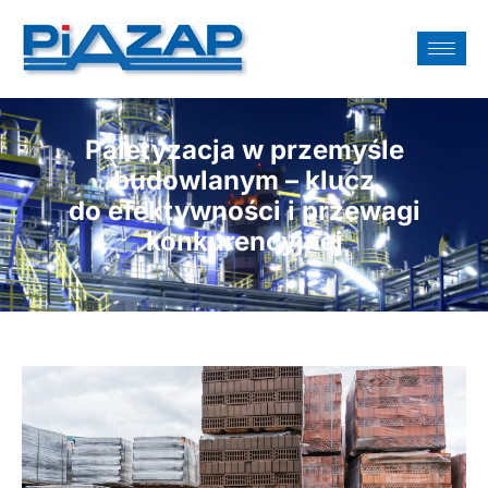
Paletyzacja w przemyśle
budowlanym – klucz
do efektywności i przewagi
konkurencyjnej