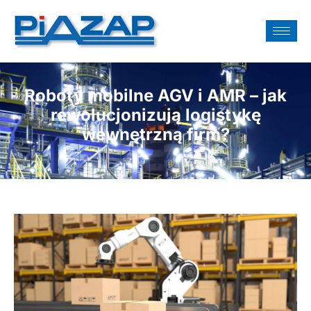
Roboty mobilne AGV i AMR – jak
rewolucjonizują logistykę
wewnętrzną firm?