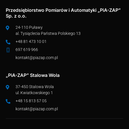
Przedsiębiorstwo Pomiarów i Automatyki „PiA-ZAP”
Sp. z o.o.
24-110 Puławy
al. Tysiąclecia Państwa Polskiego 13
+48 81 473 10 01
697 619 966
kontakt@piazap.com.pl
„PiA-ZAP” Stalowa Wola
37-450 Stalowa Wola
ul. Kwiatkowskiego 1
+48 15 813 57 05
kontakt@piazap.com.pl