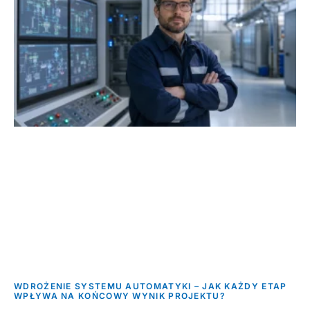
WDROŻENIE SYSTEMU AUTOMATYKI – JAK KAŻDY ETAP
WPŁYWA NA KOŃCOWY WYNIK PROJEKTU?