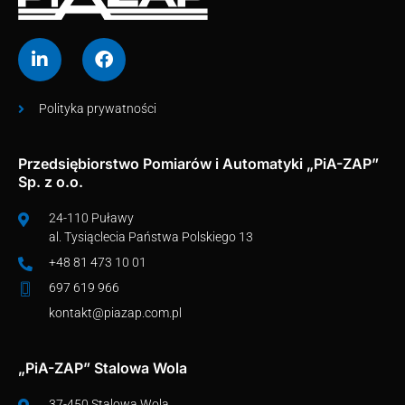
Polityka prywatności
Przedsiębiorstwo Pomiarów i Automatyki „PiA-ZAP”
Sp. z o.o.
24-110 Puławy
al. Tysiąclecia Państwa Polskiego 13
+48 81 473 10 01
697 619 966
kontakt@piazap.com.pl
„PiA-ZAP” Stalowa Wola
37-450 Stalowa Wola