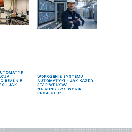
AUTOMATYKI
ACJA
WDROŻENIE SYSTEMU
O REALNIE
AUTOMATYKI – JAK KAŻDY
Ć I JAK
ETAP WPŁYWA
?
NA KOŃCOWY WYNIK
PROJEKTU?