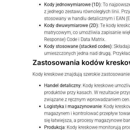
Kody jednowymiarowe (1D)
: To najpowsz
z jednego zestawu równoległych linii. Prz
stosowany w handlu detalicznym i EAN (E
Kody dwuwymiarowe (2D)
: Te kody kres
matrycowym, co umożliwia zapisanie więks
Response) Code i Data Matrix.
Kody stosowane (stacked codes)
: Składa
umieszczonych jedna nad drugą. Przykład
Zastosowania kodów kresk
Kody kreskowe znajdują szerokie zastosowanie
Handel detaliczny
: Kody kreskowe umożli
produktów przy kasach. W rezultacie przys
związane z ręcznym wprowadzaniem cen
Logistyka i magazynowanie
: Kody kresko
magazynem i kontrolować przepływ towaró
się łatwiejsza, a procesy magazynowe bar
Produkcja
: Kody kreskowe monitorują pro