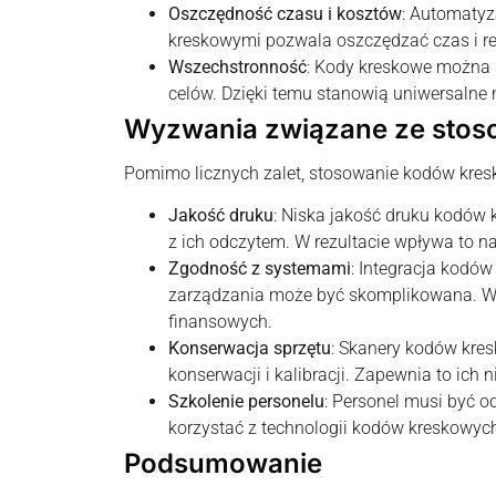
Oszczędność czasu i kosztów
: Automaty
kreskowymi pozwala oszczędzać czas i r
Wszechstronność
: Kody kreskowe można 
celów. Dzięki temu stanowią uniwersalne
Wyzwania związane ze sto
Pomimo licznych zalet, stosowanie kodów kre
Jakość druku
: Niska jakość druku kodó
z ich odczytem. W rezultacie wpływa to n
Zgodność z systemami
: Integracja kodó
zarządzania może być skomplikowana. 
finansowych.
Konserwacja sprzętu
: Skanery kodów kres
konserwacji i kalibracji. Zapewnia to ich 
Szkolenie personelu
: Personel musi być o
korzystać z technologii kodów kreskowych
Podsumowanie