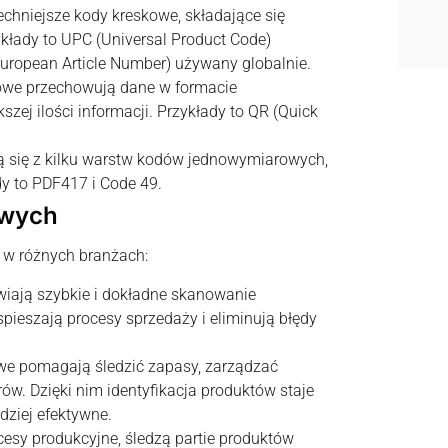
echniejsze kody kreskowe, składające się
ykłady to UPC (Universal Product Code)
uropean Article Number) używany globalnie.
kowe przechowują dane w formacie
zej ilości informacji. Przykłady to QR (Quick
ją się z kilku warstw kodów jednowymiarowych,
y to PDF417 i Code 49.
owych
 w różnych branżach:
wiają szybkie i dokładne skanowanie
pieszają procesy sprzedaży i eliminują błędy
.
we pomagają śledzić zapasy, zarządzać
w. Dzięki nim identyfikacja produktów staje
dziej efektywne.
cesy produkcyjne, śledzą partie produktów