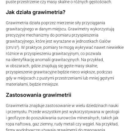
puste przestrzenie czy masy skalne o różnych gęstościach.
Jak działa grawimetria?
Grawimetria działa poprzez mierzenie siły przyciągania
grawitacyjnego w danym miejscu. Grawimetry wykorzystują
precyzyjne mechanizmy do pomiaru przyspieszenia
grawitacyjnego, które jest wyrażane w jednostkach Galów
(cm/s²). W praktyce, pomiary te mogą wykrywać nawet niewielkie
różnice w przyspieszeniu grawitacyjnym, co pozwala
na identyfikację anomalii grawitacyjnych. Na przykład,
w obszarach, gdzie znajdują się gęste masy skalne,
przyspieszenie grawitacyjne będzie nieco większe, podczas
gdy w miejscach z pustymi przestrzeniami lub mniej gęstymi
materiałami, będzie mniejsze.
Zastosowania grawimetrii
Grawimetria znajduje zastosowanie w wielu dziedzinach nauki
i przemysłu. Przede wszystkim jest wykorzystywana w geologii
i geofizyce do poszukiwania surowców mineralnych, takich jak
ropa naftowa, gaz ziemny, rudy metali czy węgiel. Na przykład,
firmy wydobywcze używają grawimetrii do mapowania