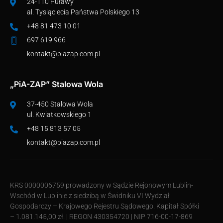
24-110 Puławy
al. Tysiąclecia Państwa Polskiego 13
+48 81 473 10 01
697 619 966
kontakt@piazap.com.pl
„PiA-ZAP” Stalowa Wola
37-450 Stalowa Wola
ul. Kwiatkowskiego 1
+48 15 813 57 05
kontakt@piazap.com.pl
KRS 0000006759 prowadzony w Sądzie Rejonowym Lublin-
Wschód w Lublinie z siedzibą w Świdniku VI Wydział
Gospodarczy – Krajowego Rejestru Sądowego. Kapitał Spółki
– 1.081.145,00 zł. | REGON 430354720 | NIP 716-00-17-869