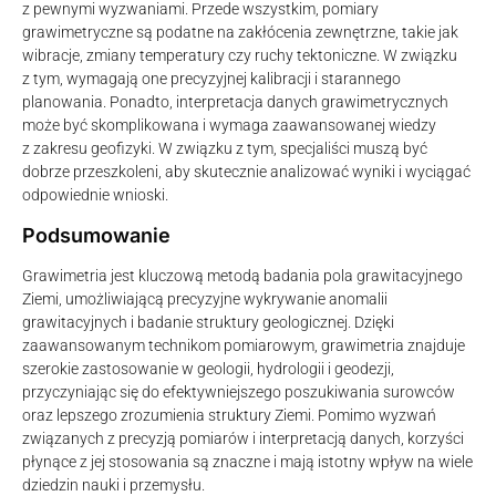
z pewnymi wyzwaniami. Przede wszystkim, pomiary
grawimetryczne są podatne na zakłócenia zewnętrzne, takie jak
wibracje, zmiany temperatury czy ruchy tektoniczne. W związku
z tym, wymagają one precyzyjnej kalibracji i starannego
planowania. Ponadto, interpretacja danych grawimetrycznych
może być skomplikowana i wymaga zaawansowanej wiedzy
z zakresu geofizyki. W związku z tym, specjaliści muszą być
dobrze przeszkoleni, aby skutecznie analizować wyniki i wyciągać
odpowiednie wnioski.
Podsumowanie
Grawimetria jest kluczową metodą badania pola grawitacyjnego
Ziemi, umożliwiającą precyzyjne wykrywanie anomalii
grawitacyjnych i badanie struktury geologicznej. Dzięki
zaawansowanym technikom pomiarowym, grawimetria znajduje
szerokie zastosowanie w geologii, hydrologii i geodezji,
przyczyniając się do efektywniejszego poszukiwania surowców
oraz lepszego zrozumienia struktury Ziemi. Pomimo wyzwań
związanych z precyzją pomiarów i interpretacją danych, korzyści
płynące z jej stosowania są znaczne i mają istotny wpływ na wiele
dziedzin nauki i przemysłu.