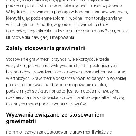
podziemnych struktur i oceny potencjalnych miejsc wydobycia.
W hydrologii grawimetria pomaga w badaniu zasobów wodnych,
identyfikując podziemne zbiorniki wodne i monitorując zmiany
w ich objętości. Ponadto, w geodezji grawimetria służy
do precyzyjnego określania kształtu i rozkładu masy Ziemi, co jest
kluczowe dla nawigacji i mapowania.
Zalety stosowania grawimetrii
Stosowanie grawimetrii przynosi wiele korzyści. Przede
wszystkim, pozwala na wykrywanie struktur geologicznych
bez potrzeby prowadzenia kosztownych i czasochłonnych prac
wiertniczych. Grawimetria dostarcza również danych o wysokiej
precyzji, co pozwala na dokładne mapowanie i analizę
podziemnych struktur. Ponadto, jest to metoda nieinwazyjna
i bezpieczna dla środowiska, co czyni ją atrakcyjną alternatywą
dla innych metod poszukiwania surowców.
Wyzwania związane ze stosowaniem
grawimetrii
Pomimo licznych zalet, stosowanie grawimetrii wiąże się