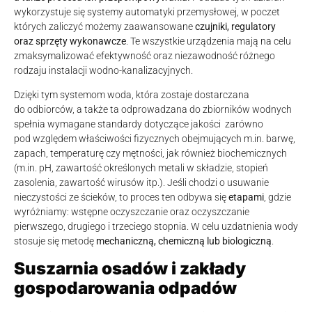
wykorzystuje się systemy automatyki przemysłowej, w poczet
których zaliczyć możemy zaawansowane
czujniki, regulatory
oraz sprzęty wykonawcze
. Te wszystkie urządzenia mają na celu
zmaksymalizować efektywność oraz niezawodność różnego
rodzaju instalacji wodno-kanalizacyjnych.
Dzięki tym systemom woda, która zostaje dostarczana
do odbiorców, a także ta odprowadzana do zbiorników wodnych
spełnia wymagane standardy dotyczące jakości zarówno
pod względem właściwości fizycznych obejmujących m.in. barwę,
zapach, temperaturę czy mętności, jak również biochemicznych
(m.in. pH, zawartość określonych metali w składzie, stopień
zasolenia, zawartość wirusów itp.). Jeśli chodzi o usuwanie
nieczystości ze ścieków, to proces ten odbywa się
etapami
, gdzie
wyróżniamy: wstępne oczyszczanie oraz oczyszczanie
pierwszego, drugiego i trzeciego stopnia. W celu uzdatnienia wody
stosuje się metodę
mechaniczną, chemiczną lub biologiczną
.
Suszarnia osadów i zakłady
gospodarowania odpadów