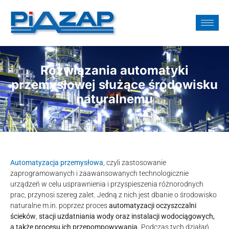
Rozwiązania automatyki
przemysłowej służące środowisku
naturalnemu
Automatyzacja przemysłowa
, czyli zastosowanie
zaprogramowanych i zaawansowanych technologicznie
urządzeń w celu usprawnienia i przyspieszenia różnorodnych
prac, przynosi szereg zalet. Jedną z nich jest dbanie o środowisko
naturalne m.in. poprzez proces
automatyzacji oczyszczalni
ścieków
,
stacji uzdatniania wody oraz instalacji wodociągowych,
a także procesu ich przepompowywania.
Podczas tych działań