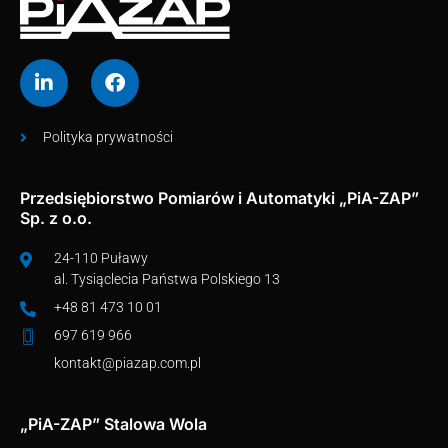
Polityka prywatności
Przedsiębiorstwo Pomiarów i Automatyki „PiA-ZAP”
Sp. z o.o.
24-110 Puławy
al. Tysiąclecia Państwa Polskiego 13
+48 81 473 10 01
697 619 966
kontakt@piazap.com.pl
„PiA-ZAP” Stalowa Wola