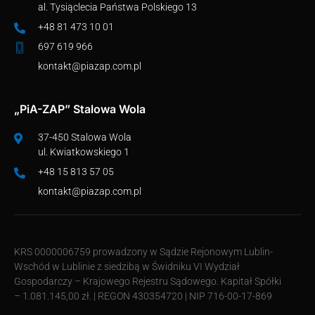
al. Tysiąclecia Państwa Polskiego 13
+48 81 473 10 01
697 619 966
kontakt@piazap.com.pl
„PiA-ZAP” Stalowa Wola
37-450 Stalowa Wola
ul. Kwiatkowskiego 1
+48 15 813 57 05
kontakt@piazap.com.pl
KRS 0000006759 prowadzony w Sądzie Rejonowym Lublin-
Wschód w Lublinie z siedzibą w Świdniku VI Wydział
Gospodarczy – Krajowego Rejestru Sądowego. Kapitał Spółki
– 1.081.145,00 zł. | REGON 430354720 | NIP 716-00-17-869