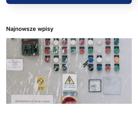
Najnowsze wpisy
3