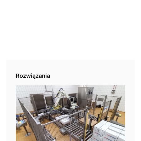
Rozwiązania
Pal
aut