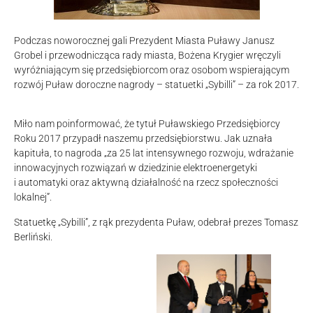
Podczas noworocznej gali Prezydent Miasta Puławy Janusz
Grobel i przewodnicząca rady miasta, Bożena Krygier wręczyli
wyróżniającym się przedsiębiorcom oraz osobom wspierającym
rozwój Puław doroczne nagrody – statuetki „Sybilli” – za rok 2017.
Miło nam poinformować, że tytuł Puławskiego Przedsiębiorcy
Roku 2017 przypadł naszemu przedsiębiorstwu. Jak uznała
kapituła, to nagroda „za 25 lat intensywnego rozwoju, wdrażanie
innowacyjnych rozwiązań w dziedzinie elektroenergetyki
i automatyki oraz aktywną działalność na rzecz społeczności
lokalnej”.
Statuetkę „Sybilli”, z rąk prezydenta Puław, odebrał prezes Tomasz
Berliński.