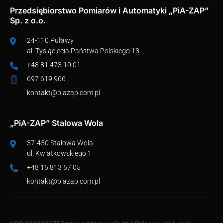
Przedsiębiorstwo Pomiarów i Automatyki „PiA-ZAP”
Sp. z o.o.
24-110 Puławy
al. Tysiąclecia Państwa Polskiego 13
+48 81 473 10 01
697 619 966
kontakt@piazap.com.pl
„PiA-ZAP” Stalowa Wola
37-450 Stalowa Wola
ul. Kwiatkowskiego 1
+48 15 813 57 05
kontakt@piazap.com.pl