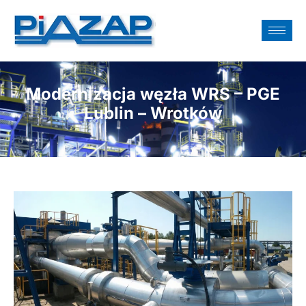
Modernizacja węzła WRS – PGE
Lublin – Wrotków