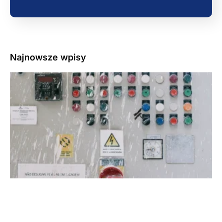
Najnowsze wpisy
3