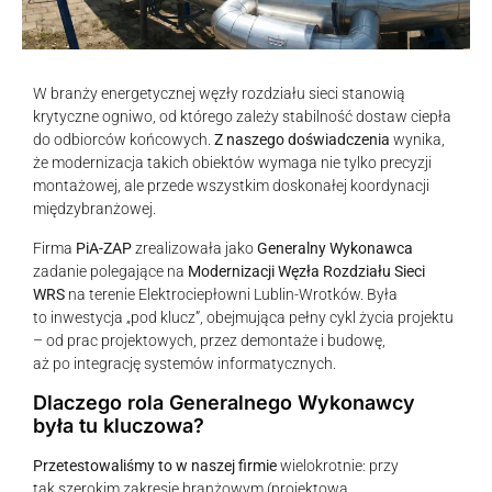
W branży energetycznej węzły rozdziału sieci stanowią
krytyczne ogniwo, od którego zależy stabilność dostaw ciepła
do odbiorców końcowych.
Z naszego doświadczenia
wynika,
że modernizacja takich obiektów wymaga nie tylko precyzji
montażowej, ale przede wszystkim doskonałej koordynacji
międzybranżowej.
Firma
PiA-ZAP
zrealizowała jako
Generalny Wykonawca
zadanie polegające na
Modernizacji Węzła Rozdziału Sieci
WRS
na terenie Elektrociepłowni Lublin-Wrotków. Była
to inwestycja „pod klucz”, obejmująca pełny cykl życia projektu
– od prac projektowych, przez demontaże i budowę,
aż po integrację systemów informatycznych.
Dlaczego rola Generalnego Wykonawcy
była tu kluczowa?
Przetestowaliśmy to w naszej firmie
wielokrotnie: przy
tak szerokim zakresie branżowym (projektowa,