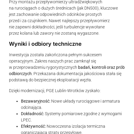
Przy montażu przepływomierzy ultradźwiękowych
na rurociągach o dużych średnicach (jak DN500), kluczowe
jest zachowanie odpowiednich odcinków prostych
przed i za czujnikiem. Nawet najlepszy przepływomierz
nie zapewni dokładności, jeśli turbulencje wywołane
przez kolana lub zawory nie zostaną wygaszone.
Wyniki i odbiory techniczne
Inwestycja została zakończona pełnym sukcesem
operacyjnym. Zakres naszych prac zamknął się
w przeprowadzeniu rygorystycznych
badań, kontroli oraz prób
odbiorczych
. Przekazana dokumentacja jakościowa stała się
podstawą do bezpiecznej eksploatacji węzła.
Dzięki modernizacji, PGE Lublin-Wrotków zyskało:
Bezawaryjność:
Nowe układy rurociągowe i armatura
odcinająca.
Dokładność:
Systemy pomiarowe zgodne z wymogami
LPEC.
Efektywność:
Nowoczesna izolacja termiczna
ograniczająca straty przesyłowe.