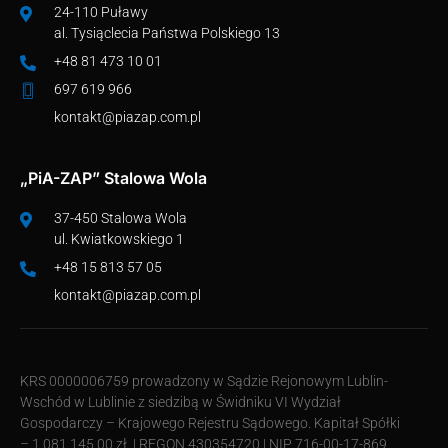
24-110 Puławy
al. Tysiąclecia Państwa Polskiego 13
+48 81 473 10 01
697 619 966
kontakt@piazap.com.pl
„PiA-ZAP” Stalowa Wola
37-450 Stalowa Wola
ul. Kwiatkowskiego 1
+48 15 813 57 05
kontakt@piazap.com.pl
KRS 0000006759 prowadzony w Sądzie Rejonowym Lublin-
Wschód w Lublinie z siedzibą w Świdniku VI Wydział
Gospodarczy – Krajowego Rejestru Sądowego. Kapitał Spółki
– 1.081.145,00 zł. | REGON 430354720 | NIP 716-00-17-869