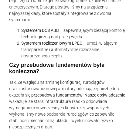
błąd rzędu 1% może generować ogromne różnice w bilansie
energetycznym. Dlatego postawiliśmy na urządzenia
najwyższej klasy, które zostały zintegrowane z dwoma
systemami:
Systemem DCS ABB
– zapewniającym bieżącą kontrolę
technologiczną nad pracą węzła.
Systemem rozliczeniowym LPEC
– umożliwiającym
transparentne i automatyczne rozliczanie
dostarczonego ciepła.
Czy przebudowa fundamentów była
konieczna?
Tak. Ze względu na zmianę konfiguracji rurociągów
oraz zastosowanie nowej armatury odcinającej, niezbędna
okazała się
przebudowa fundamentów
.
Nasze doświadczenie
wskazuje, że stara infrastruktura rzadko odpowiada
wymaganiom nowoczesnych konstrukcji wsporczych.
Wykonaliśmy nowe podparcia rurociągów, co zapewniło
stabilność mechaniczną układu i wyeliminowało ryzyko
niebezpiecznych drgań.