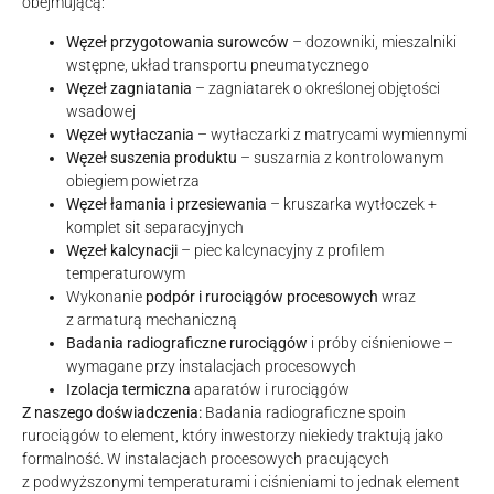
obejmującą:
Węzeł przygotowania surowców
– dozowniki, mieszalniki
wstępne, układ transportu pneumatycznego
Węzeł zagniatania
– zagniatarek o określonej objętości
wsadowej
Węzeł wytłaczania
– wytłaczarki z matrycami wymiennymi
Węzeł suszenia produktu
– suszarnia z kontrolowanym
obiegiem powietrza
Węzeł łamania i przesiewania
– kruszarka wytłoczek +
komplet sit separacyjnych
Węzeł kalcynacji
– piec kalcynacyjny z profilem
temperaturowym
Wykonanie
podpór i rurociągów procesowych
wraz
z armaturą mechaniczną
Badania radiograficzne rurociągów
i próby ciśnieniowe –
wymagane przy instalacjach procesowych
Izolacja termiczna
aparatów i rurociągów
Z naszego doświadczenia:
Badania radiograficzne spoin
rurociągów to element, który inwestorzy niekiedy traktują jako
formalność. W instalacjach procesowych pracujących
z podwyższonymi temperaturami i ciśnieniami to jednak element