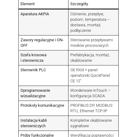
Element
Szczegóły
Aparatura AKPiA
Ciśnienie, przepływ,
poziom, temperatura –
dostawa, montaż,
podłączenie
Zawory regulacyjne i ON-
Sterowanie przepływami
OFF
mediów procesowych
Szafa krosowa
Prefabrykacja, montaż,
i sterownicza
okablowanie
Sterownik PLC
GE RXi3 + panel
operatorski QuickPanel
CE 12″
Oprogramowanie
Wonderware InTouch –
wizualizacyjne
konfiguracja SCADA
Protokoły komunikacyjne
PROFIBUS DP, MODBUS
RTU, Ethernet TCP/IP
Instalacja kabli
Kompletne okablowanie
sterowniczych
sygnałowe
Próby funkcjonalne
Weryfikacja poprawności