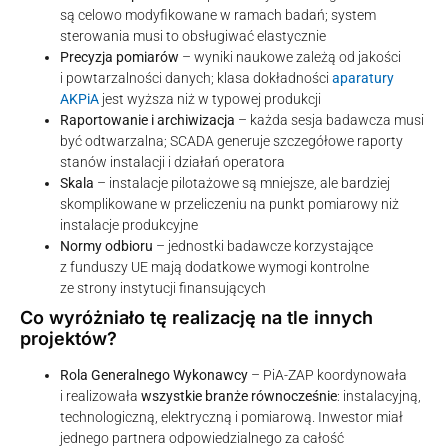
są celowo modyfikowane w ramach badań; system
sterowania musi to obsługiwać elastycznie
Precyzja pomiarów
– wyniki naukowe zależą od jakości
i powtarzalności danych; klasa dokładności
aparatury
AKPiA
jest wyższa niż w typowej produkcji
Raportowanie i archiwizacja
– każda sesja badawcza musi
być odtwarzalna; SCADA generuje szczegółowe raporty
stanów instalacji i działań operatora
Skala
– instalacje pilotażowe są mniejsze, ale bardziej
skomplikowane w przeliczeniu na punkt pomiarowy niż
instalacje produkcyjne
Normy odbioru
– jednostki badawcze korzystające
z funduszy UE mają dodatkowe wymogi kontrolne
ze strony instytucji finansujących
Co wyróżniało tę realizację na tle innych
projektów?
Rola Generalnego Wykonawcy
– PiA-ZAP koordynowała
i realizowała
wszystkie branże równocześnie
: instalacyjną,
technologiczną, elektryczną i pomiarową. Inwestor miał
jednego partnera odpowiedzialnego za całość