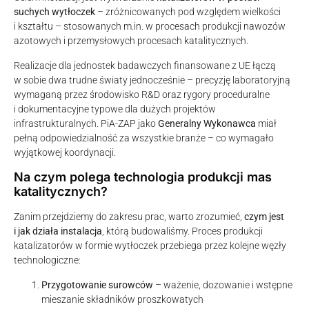
suchych wytłoczek
– zróżnicowanych pod względem wielkości
i kształtu – stosowanych m.in. w procesach produkcji nawozów
azotowych i przemysłowych procesach katalitycznych.
Realizacje dla jednostek badawczych finansowane z UE łączą
w sobie dwa trudne światy jednocześnie – precyzję laboratoryjną
wymaganą przez środowisko R&D oraz rygory proceduralne
i dokumentacyjne typowe dla dużych projektów
infrastrukturalnych. PiA-ZAP jako
Generalny Wykonawca
miał
pełną odpowiedzialność za wszystkie branże – co wymagało
wyjątkowej koordynacji.
Na czym polega technologia produkcji mas
katalitycznych?
Zanim przejdziemy do zakresu prac, warto zrozumieć,
czym jest
i jak działa instalacja
, którą budowaliśmy. Proces produkcji
katalizatorów w formie wytłoczek przebiega przez kolejne węzły
technologiczne:
Przygotowanie surowców
– ważenie, dozowanie i wstępne
mieszanie składników proszkowatych