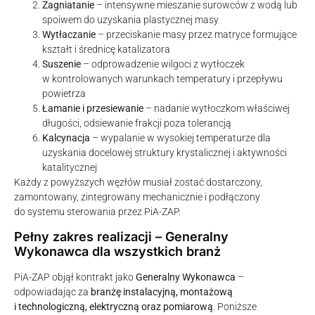
Zagniatanie
– intensywne mieszanie surowców z wodą lub
spoiwem do uzyskania plastycznej masy
Wytłaczanie
– przeciskanie masy przez matryce formujące
kształt i średnicę katalizatora
Suszenie
– odprowadzenie wilgoci z wytłoczek
w kontrolowanych warunkach temperatury i przepływu
powietrza
Łamanie i przesiewanie
– nadanie wytłoczkom właściwej
długości, odsiewanie frakcji poza tolerancją
Kalcynacja
– wypalanie w wysokiej temperaturze dla
uzyskania docelowej struktury krystalicznej i aktywności
katalitycznej
Każdy z powyższych węzłów musiał zostać dostarczony,
zamontowany, zintegrowany mechanicznie i podłączony
do systemu sterowania przez PiA-ZAP.
Pełny zakres realizacji – Generalny
Wykonawca dla wszystkich branż
PiA-ZAP objął kontrakt jako
Generalny Wykonawca
–
odpowiadając za
branżę instalacyjną, montażową
i technologiczną, elektryczną oraz pomiarową
. Poniższe