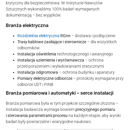
krytyczny dla bezpieczeństwa. W Instytucie Nawozów
Sztucznych wykonaliśmy 100% badań wymaganych
dokumentacją – bez wyjątków.
Branża elektryczna
Rozdzielnia elektryczna
RGnn
– dostawa i podłączenie
Trasy kablowe zasilające i sterownicze
– dla wszystkich
odbiorników
Instalacja oświetlenia
technologicznego i awaryjnego
Instalacja uziemienia i wyrównawcza
– ochrona
przed porażeniem i wyładowaniami statycznymi
Instalacja odgromowa
– ochrona budynku i aparatury
Pomiary elektryczne odbiorcze
– protokoły wymagane przy
odbiorze UDT i PINB
Branża pomiarowa i automatyki – serce instalacji
Branża pomiarowa była w tym projekcie szczególnie złożona –
instalacja badawcza wymaga bowiem
precyzyjnego pomiaru
i sterowania parametrami procesu
na każdym etapie, aby wyniki
badań były powtarzalne i wiarygodne naukowo.