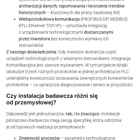
archiwizacji danych, raportowania i tworzenia trendów
historycznych
– kluczowych dla pracy naukowej INS
Wieloprotokołowa komunikacja
(PROFIBUS DP, MODBUS
RTU, Ethernet TCP/IP) – umożliwiła integrację
z urządzeniami technologicznymi
dostarczanymi
przez Inwestora
bez konieczności wymiany ich
sterowników
Z naszego doświadczenia:
Gdy Inwestor dostarcza część
urządzeń technologicznych z własnymi sterownikami, integracja
komunikacyjna jest zawsze wyzwaniem. W tym projekcie dzięki
obsłudze trzech różnych protokołów w jednej architekturze PLC
uniknęliśmy konieczności stosowania zewnętrznych konwerterów
protokołów – co upraszcza diagnozowanie i serwis w przyszłości.
Czy instalacja badawcza różni się
od przemysłowej?
Odpowiedź jest jednoznaczna:
tak, i to znacząco
. Instalacje
pilotażowo-badawcze mają swoją specyfikę, która odróżnia
je od typowych realizacji przemysłowych:
Zmienność procesów
– parametry technologiczne