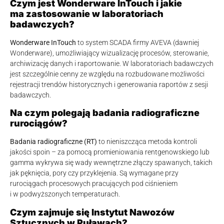
Czym jest Wonderware InTouch i jakie
ma zastosowanie w laboratoriach
badawczych?
Wonderware InTouch
to system SCADA firmy AVEVA (dawniej
Wonderware), umożliwiający wizualizację procesów, sterowanie,
archiwizację danych i raportowanie. W laboratoriach badawczych
jest szczególnie cenny ze względu na rozbudowane możliwości
rejestracji trendów historycznych i generowania raportów z sesji
badawczych.
Na czym polegają badania radiograficzne
rurociągów?
Badania radiograficzne (RT)
to nieniszcząca metoda kontroli
jakości spoin – za pomocą promieniowania rentgenowskiego lub
gamma wykrywa się wady wewnętrzne złączy spawanych, takich
jak pęknięcia, pory czy przyklejenia. Są wymagane przy
rurociągach procesowych pracujących pod ciśnieniem
i w podwyższonych temperaturach.
Czym zajmuje się Instytut Nawozów
Sztucznych w Puławach?