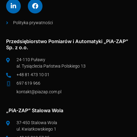
Polityka prywatności
Przedsiębiorstwo Pomiarów i Automatyki „PiA-ZAP”
Sp. z o.o.
24-110 Puławy
al. Tysiąclecia Państwa Polskiego 13
+48 81 473 10 01
697 619 966
kontakt@piazap.com.pl
„PiA-ZAP” Stalowa Wola
37-450 Stalowa Wola
ul. Kwiatkowskiego 1