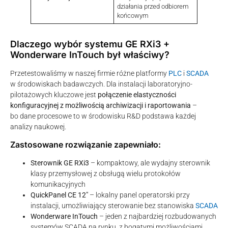
działania przed odbiorem
końcowym
Dlaczego wybór systemu GE RXi3 +
Wonderware InTouch był właściwy?
Przetestowaliśmy w naszej firmie różne platformy
PLC
i
SCADA
w środowiskach badawczych. Dla instalacji laboratoryjno-
pilotażowych kluczowe jest
połączenie elastyczności
konfiguracyjnej z możliwością archiwizacji i raportowania
–
bo dane procesowe to w środowisku R&D podstawa każdej
analizy naukowej.
Zastosowane rozwiązanie zapewniało:
Sterownik GE RXi3
– kompaktowy, ale wydajny sterownik
klasy przemysłowej z obsługą wielu protokołów
komunikacyjnych
QuickPanel CE 12″
– lokalny panel operatorski przy
instalacji, umożliwiający sterowanie bez stanowiska
SCADA
Wonderware InTouch
– jeden z najbardziej rozbudowanych
systemów SCADA na rynku, z bogatymi możliwościami