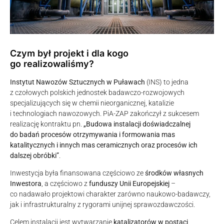
Czym był projekt i dla kogo
go realizowaliśmy?
Instytut Nawozów Sztucznych w Puławach
(INS) to jedna
z czołowych polskich jednostek badawczo-rozwojowych
specjalizujących się w chemii nieorganicznej, katalizie
i technologiach nawozowych. PiA-ZAP zakończył z sukcesem
realizację kontraktu pn.
„Budowa instalacji doświadczalnej
do badań procesów otrzymywania i formowania mas
katalitycznych i innych mas ceramicznych oraz procesów ich
dalszej obróbki”
.
Inwestycja była finansowana częściowo ze
środków własnych
Inwestora
, a częściowo z
funduszy Unii Europejskiej
–
co nadawało projektowi charakter zarówno naukowo-badawczy,
jak i infrastrukturalny z rygorami unijnej sprawozdawczości.
Celem instalacji jest wytwarzanie
katalizatorów w postaci