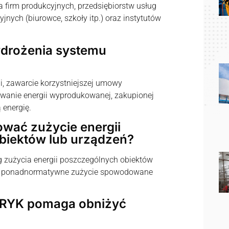
firm produkcyjnych, przedsiębiorstw usług
nych (biurowce, szkoły itp.) oraz instytutów
wdrożenia systemu
i, zawarcie korzystniejszej umowy
owanie energii wyprodukowanej, zakupionej
 energię.
wać zużycie energii
biektów lub urządzeń?
g zużycia energii poszczególnych obiektów
ać ponadnormatywne zużycie spowodowane
TRYK pomaga obniżyć