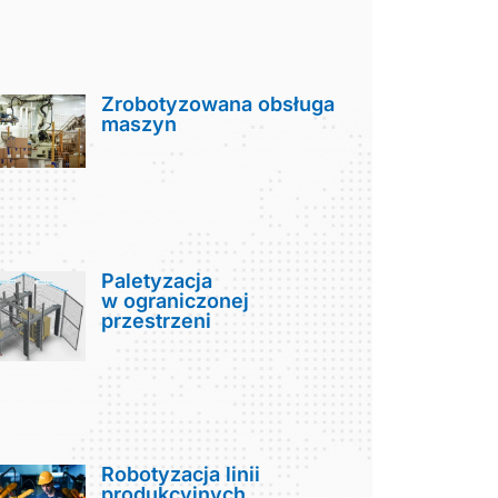
Zrobotyzowana obsługa
maszyn
Paletyzacja
w ograniczonej
przestrzeni
Robotyzacja linii
produkcyjnych