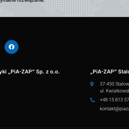
tymalne rozwiązanie.
ki „PiA-ZAP” Sp. z o.o.
„PiA-ZAP” Sta
37-450 Stalo
ul. Kwiatkows
+48 15 813 57
kontakt@piaz