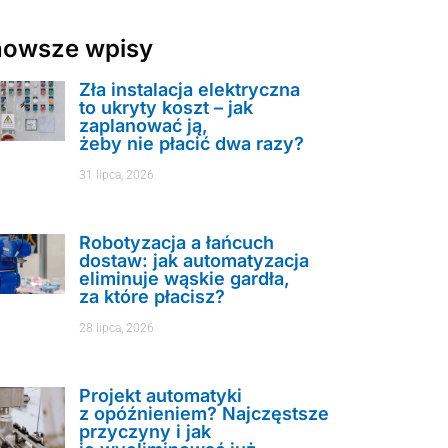
nowsze wpisy
Zła instalacja elektryczna
to ukryty koszt – jak
zaplanować ją,
żeby nie płacić dwa razy?
31 lipca, 2026
Robotyzacja a łańcuch
dostaw: jak automatyzacja
eliminuje wąskie gardła,
za które płacisz?
28 lipca, 2026
Projekt automatyki
z opóźnieniem? Najczęstsze
przyczyny i jak