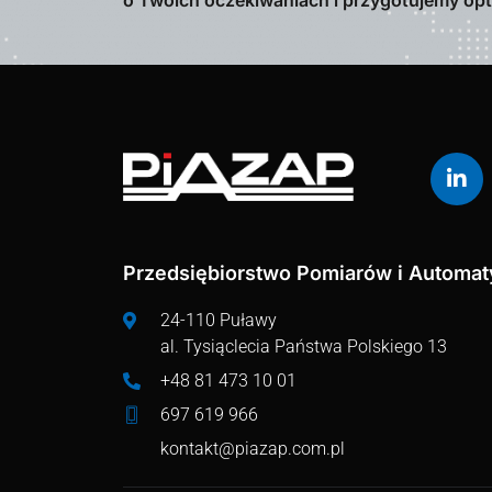
o Twoich oczekiwaniach i przygotujemy op
Przedsiębiorstwo Pomiarów i Automaty
24-110 Puławy
al. Tysiąclecia Państwa Polskiego 13
+48 81 473 10 01
697 619 966
kontakt@piazap.com.pl