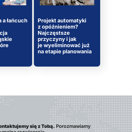
 a łańcuch
Projekt automatyki
z opóźnieniem?
cja
Najczęstsze
ąskie
przyczyny i jak
tóre
je wyeliminować już
na etapie planowania
ontaktujemy się z Tobą.
Porozmawiamy