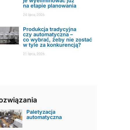
je wyeliminować już
na etapie planowania
24 lipca, 2026
Produkcja tradycyjna
czy automatyczna –
co wybrać, żeby nie zostać
w tyle za konkurencją?
21 lipca, 2026
ozwiązania
Paletyzacja
automatyczna