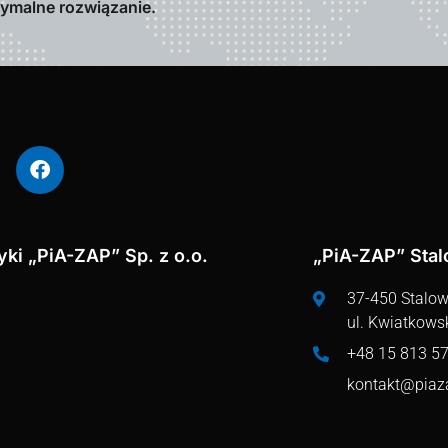
tymalne rozwiązanie.
ki „PiA-ZAP” Sp. z o.o.
„PiA-ZAP” Sta
37-450 Stalo
ul. Kwiatkows
+48 15 813 57
kontakt@piaz