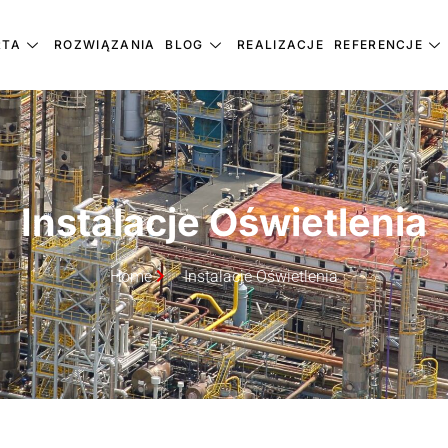
RTA
ROZWIĄZANIA
BLOG
REALIZACJE
REFERENCJE
Instalacje Oświetlenia
Home
Instalacje Oświetlenia