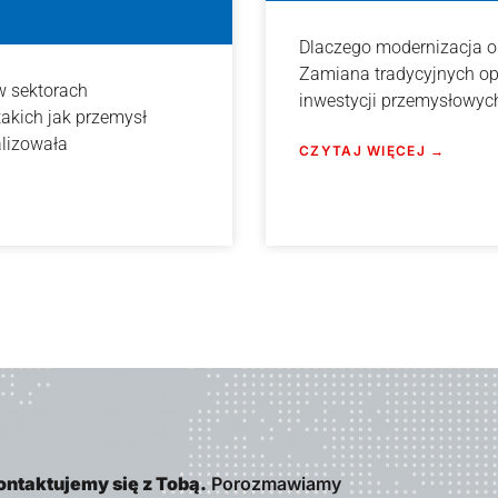
Dlaczego modernizacja ośw
Zamiana tradycyjnych opr
w sektorach
inwestycji przemysłowych
takich jak przemysł
alizowała
CZYTAJ WIĘCEJ →
ontaktujemy się z Tobą.
Porozmawiamy