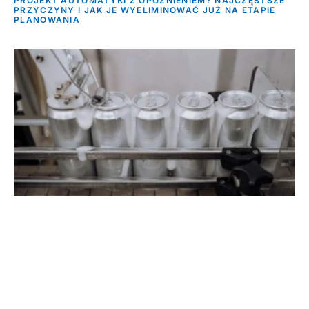
PROJEKT AUTOMATYKI Z OPÓŹNIENIEM? NAJCZĘSTSZE
PRZYCZYNY I JAK JE WYELIMINOWAĆ JUŻ NA ETAPIE
PLANOWANIA