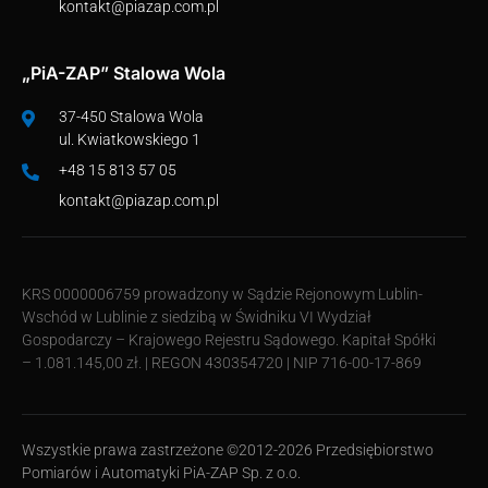
kontakt@piazap.com.pl
„PiA-ZAP” Stalowa Wola
37-450 Stalowa Wola
ul. Kwiatkowskiego 1
+48 15 813 57 05
kontakt@piazap.com.pl
KRS 0000006759 prowadzony w Sądzie Rejonowym Lublin-
Wschód w Lublinie z siedzibą w Świdniku VI Wydział
Gospodarczy – Krajowego Rejestru Sądowego. Kapitał Spółki
– 1.081.145,00 zł. | REGON 430354720 | NIP 716-00-17-869
Wszystkie prawa zastrzeżone ©2012-2026 Przedsiębiorstwo
Pomiarów i Automatyki PiA-ZAP Sp. z o.o.