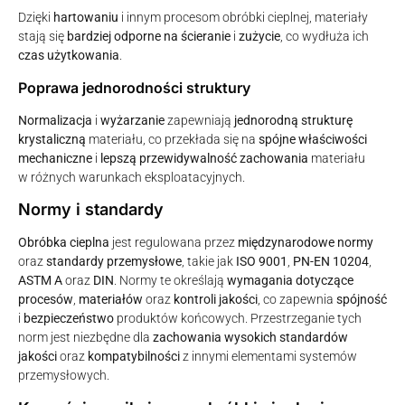
Dzięki
hartowaniu
i innym procesom obróbki cieplnej, materiały
stają się
bardziej odporne na ścieranie
i
zużycie
, co wydłuża ich
czas użytkowania
.
Poprawa jednorodności struktury
Normalizacja
i
wyżarzanie
zapewniają
jednorodną strukturę
krystaliczną
materiału, co przekłada się na
spójne właściwości
mechaniczne
i
lepszą przewidywalność zachowania
materiału
w różnych warunkach eksploatacyjnych.
Normy i standardy
Obróbka cieplna
jest regulowana przez
międzynarodowe normy
oraz
standardy przemysłowe
, takie jak
ISO 9001
,
PN-EN 10204
,
ASTM A
oraz
DIN
. Normy te określają
wymagania dotyczące
procesów
,
materiałów
oraz
kontroli jakości
, co zapewnia
spójność
i
bezpieczeństwo
produktów końcowych. Przestrzeganie tych
norm jest niezbędne dla
zachowania wysokich standardów
jakości
oraz
kompatybilności
z innymi elementami systemów
przemysłowych.