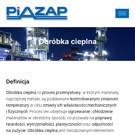
Obróbka cieplna
Definicja
Obróbka cieplna
to
proces przemysłowy
, w którym materiały,
najczęściej metale, są poddawane
kontrolowanym zmianom
temperatury
w celu
zmiany ich właściwości mechanicznych
i fizycznych
. Proces ten obejmuje
ogrzewanie
i
chłodzenie
materiałów w określony sposób, co pozwala na
poprawę
twardości
,
wytrzymałości
,
plastyczności
oraz
odporności
na zużycie
.
Obróbka cieplna
jest nieodzownym elementem