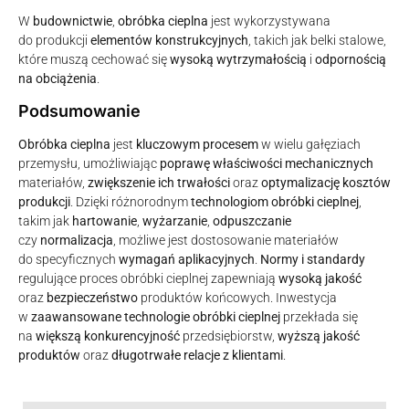
W
budownictwie
,
obróbka cieplna
jest wykorzystywana
do produkcji
elementów konstrukcyjnych
, takich jak belki stalowe,
które muszą cechować się
wysoką wytrzymałością
i
odpornością
na obciążenia
.
Podsumowanie
Obróbka cieplna
jest
kluczowym procesem
w wielu gałęziach
przemysłu, umożliwiając
poprawę właściwości mechanicznych
materiałów,
zwiększenie ich trwałości
oraz
optymalizację kosztów
produkcji
. Dzięki różnorodnym
technologiom obróbki cieplnej
,
takim jak
hartowanie
,
wyżarzanie
,
odpuszczanie
czy
normalizacja
, możliwe jest dostosowanie materiałów
do specyficznych
wymagań aplikacyjnych
.
Normy i standardy
regulujące proces obróbki cieplnej zapewniają
wysoką jakość
oraz
bezpieczeństwo
produktów końcowych. Inwestycja
w
zaawansowane technologie obróbki cieplnej
przekłada się
na
większą konkurencyjność
przedsiębiorstw,
wyższą jakość
produktów
oraz
długotrwałe relacje z klientami
.