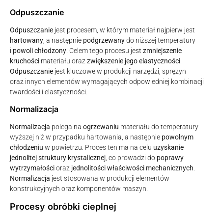
Odpuszczanie
Odpuszczanie
jest procesem, w którym materiał najpierw jest
hartowany
, a następnie
podgrzewany
do niższej temperatury
i
powoli chłodzony
. Celem tego procesu jest
zmniejszenie
kruchości
materiału oraz
zwiększenie jego elastyczności
.
Odpuszczanie
jest kluczowe w produkcji narzędzi, sprężyn
oraz innych elementów wymagających odpowiedniej kombinacji
twardości i elastyczności.
Normalizacja
Normalizacja
polega na
ogrzewaniu
materiału do temperatury
wyższej niż w przypadku hartowania, a następnie
powolnym
chłodzeniu
w powietrzu. Proces ten ma na celu
uzyskanie
jednolitej struktury krystalicznej
, co prowadzi do
poprawy
wytrzymałości
oraz
jednolitości właściwości mechanicznych
.
Normalizacja
jest stosowana w produkcji elementów
konstrukcyjnych oraz komponentów maszyn.
Procesy obróbki cieplnej