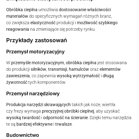
Obróbka cieplna
umożliwia
dostosowanie właściwości
materiałów
do specyficznych wymagań różnych branż,
co zwiększa
elastyczność
produkcji i
możliwość szybkiego
reagowania
na zmieniające się potrzeby rynku.
Przykłady zastosowań
Przemysł motoryzacyjny
W
przemyśle motoryzacyjnym
,
obróbka cieplna
jest stosowana
do produkcji
silników
,
transmisji
,
hamulców
oraz
elementów
zawieszenia
, co zapewnia
wysoką wytrzymałość
i
długą
żywotność
tych komponentów.
Przemysł narzędziowy
Produkcja narzędzi skrawających
takich jak noże, wiertła
czy frezy wymaga
precyzyjnej obróbki cieplnej
, aby uzyskać
wysoką twardość
i
odporność na ścieranie
. Dzięki temu narzędzia
te są
bardziej efektywne
i
trwalsze
.
Budownictwo