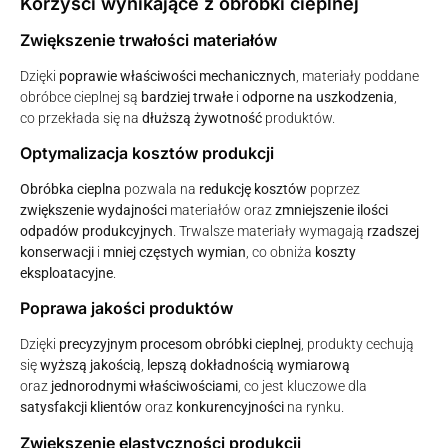
Korzyści wynikające z obróbki cieplnej
Zwiększenie trwałości materiałów
Dzięki
poprawie właściwości mechanicznych
, materiały poddane
obróbce cieplnej są
bardziej trwałe
i
odporne na uszkodzenia
,
co przekłada się na
dłuższą żywotność
produktów.
Optymalizacja kosztów produkcji
Obróbka cieplna
pozwala na
redukcję kosztów
poprzez
zwiększenie wydajności
materiałów oraz
zmniejszenie ilości
odpadów produkcyjnych
. Trwalsze materiały wymagają
rzadszej
konserwacji
i
mniej częstych wymian
, co obniża
koszty
eksploatacyjne
.
Poprawa jakości produktów
Dzięki
precyzyjnym procesom obróbki cieplnej
, produkty cechują
się
wyższą jakością
,
lepszą dokładnością wymiarową
oraz
jednorodnymi właściwościami
, co jest kluczowe dla
satysfakcji klientów
oraz
konkurencyjności
na rynku.
Zwiększenie elastyczności produkcji