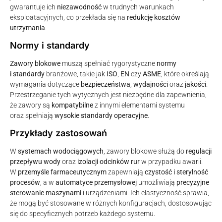
gwarantuje ich
niezawodność
w trudnych warunkach
eksploatacyjnych, co przekłada się na
redukcję kosztów
utrzymania
.
Normy i standardy
Zawory blokowe
muszą spełniać rygorystyczne
normy
i standardy
branżowe, takie jak
ISO
,
EN
czy
ASME
, które określają
wymagania dotyczące
bezpieczeństwa
,
wydajności
oraz
jakości
.
Przestrzeganie tych wytycznych jest niezbędne dla zapewnienia,
że zawory są
kompatybilne
z innymi elementami systemu
oraz spełniają
wysokie standardy operacyjne
.
Przykłady zastosowań
W
systemach wodociągowych
, zawory blokowe służą do
regulacji
przepływu wody
oraz
izolacji odcinków rur
w przypadku awarii.
W
przemyśle farmaceutycznym
zapewniają
czystość i sterylność
procesów
, a w
automatyce przemysłowej
umożliwiają
precyzyjne
sterowanie maszynami
i urządzeniami. Ich elastyczność sprawia,
że mogą być stosowane w różnych konfiguracjach, dostosowując
się do specyficznych potrzeb każdego systemu.