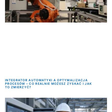
INTEGRATOR AUTOMATYKI A OPTYMALIZACJA
PROCESÓW – CO REALNIE MOŻESZ ZYSKAĆ I JAK
TO ZMIERZYĆ?