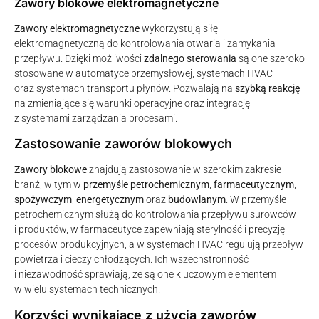
Zawory blokowe elektromagnetyczne
Zawory elektromagnetyczne
wykorzystują siłę
elektromagnetyczną do kontrolowania otwaria i zamykania
przepływu. Dzięki możliwości
zdalnego sterowania
są one szeroko
stosowane w automatyce przemysłowej, systemach HVAC
oraz systemach transportu płynów. Pozwalają na
szybką reakcję
na zmieniające się warunki operacyjne oraz integrację
z systemami zarządzania procesami.
Zastosowanie zaworów blokowych
Zawory blokowe
znajdują zastosowanie w szerokim zakresie
branż, w tym w
przemyśle petrochemicznym
,
farmaceutycznym
,
spożywczym
,
energetycznym
oraz
budowlanym
. W przemyśle
petrochemicznym służą do kontrolowania przepływu surowców
i produktów, w farmaceutyce zapewniają sterylność i precyzję
procesów produkcyjnych, a w systemach HVAC regulują przepływ
powietrza i cieczy chłodzących. Ich wszechstronność
i niezawodność sprawiają, że są one kluczowym elementem
w wielu systemach technicznych.
Korzyści wynikające z użycia zaworów