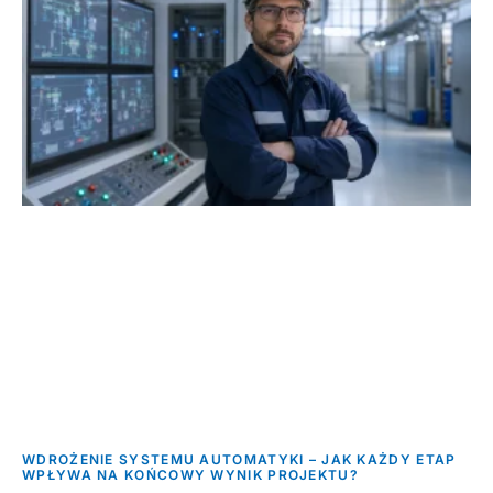
WDROŻENIE SYSTEMU AUTOMATYKI – JAK KAŻDY ETAP
WPŁYWA NA KOŃCOWY WYNIK PROJEKTU?