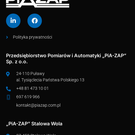
Polityka prywatności
Przedsiębiorstwo Pomiarów i Automatyki „PiA-ZAP”
Sp. z o.o.
24-110 Puławy
al. Tysiąclecia Państwa Polskiego 13
+48 81 473 10 01
697 619 966
kontakt@piazap.com.pl
„PiA-ZAP” Stalowa Wola