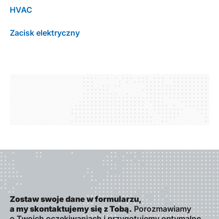
HVAC
Zacisk elektryczny
Zostaw swoje dane w formularzu,
a my skontaktujemy się z Tobą.
Porozmawiamy
o Twoich oczekiwaniach i przygotujemy optymalne