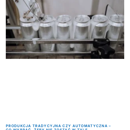
PRODUKCJA TRADYCYJNA CZY AUTOMATYCZNA –
CO WYBRAĆ, ŻEBY NIE ZOSTAĆ W TYLE