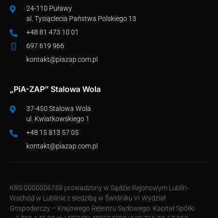
24-110 Puławy
al. Tysiąclecia Państwa Polskiego 13
+48 81 473 10 01
697 619 966
kontakt@piazap.com.pl
„PiA-ZAP” Stalowa Wola
37-450 Stalowa Wola
ul. Kwiatkowskiego 1
+48 15 813 57 05
kontakt@piazap.com.pl
KRS 0000006759 prowadzony w Sądzie Rejonowym Lublin-
Wschód w Lublinie z siedzibą w Świdniku VI Wydział
Gospodarczy – Krajowego Rejestru Sądowego. Kapitał Spółki