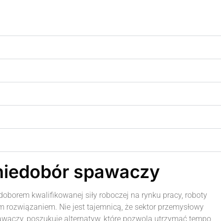
niedobór spawaczy
borem kwalifikowanej siły roboczej na rynku pracy, roboty
ym rozwiązaniem. Nie jest tajemnicą, że sektor przemysłowy
waczy, poszukuje alternatyw, które pozwolą utrzymać tempo