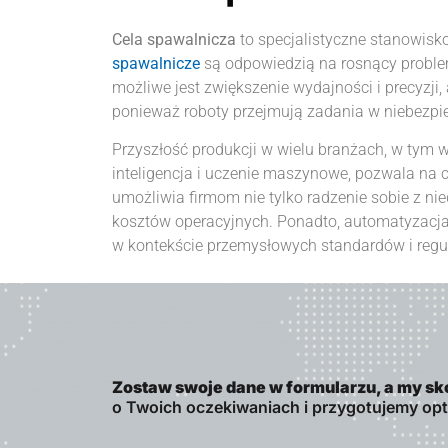
Cela spawalnicza
to specjalistyczne stanowis
spawalnicze
są odpowiedzią na rosnący proble
możliwe jest zwiększenie wydajności i precyzji
ponieważ roboty przejmują zadania w niebezpi
Przyszłość produkcji w wielu branżach, w tym w
inteligencja i uczenie maszynowe, pozwala na
umożliwia firmom nie tylko radzenie sobie z ni
kosztów operacyjnych. Ponadto, automatyzacja 
w kontekście przemysłowych standardów i regul
Zostaw swoje dane w formularzu, a my sk
o Twoich oczekiwaniach i przygotujemy op