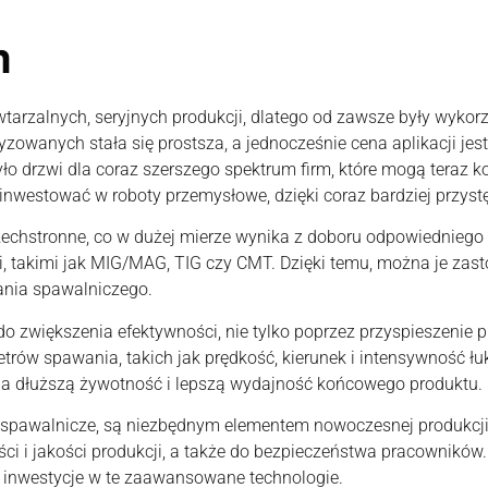
m
wtarzalnych, seryjnych produkcji, dlatego od zawsze były wyk
zowanych stała się prostsza, a jednocześnie cena aplikacji jes
ło drzwi dla coraz szerszego spektrum firm, które mogą teraz 
 inwestować w roboty przemysłowe, dzięki coraz bardziej przyst
szechstronne, co w dużej mierze wynika z doboru odpowiednieg
 takimi jak MIG/MAG, TIG czy CMT. Dzięki temu, można je zast
nia spawalniczego.
 do zwiększenia efektywności, nie tylko poprzez przyspieszenie 
metrów spawania, takich jak prędkość, kierunek i intensywność ł
na dłuższą żywotność i lepszą wydajność końcowego produktu.
ty spawalnicze, są niezbędnym elementem nowoczesnej produkc
i i jakości produkcji, a także do bezpieczeństwa pracowników.
na inwestycje w te zaawansowane technologie.