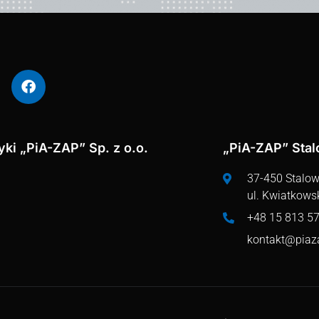
ki „PiA-ZAP” Sp. z o.o.
„PiA-ZAP” Sta
37-450 Stalo
ul. Kwiatkows
+48 15 813 57
kontakt@piaz