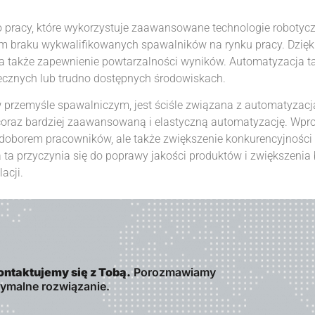
ko pracy, które wykorzystuje zaawansowane technologie robot
m braku wykwalifikowanych spawalników na rynku pracy. Dzięk
, a także zapewnienie powtarzalności wyników. Automatyzacja ta
ecznych lub trudno dostępnych środowiskach.
 przemyśle spawalniczym, jest ściśle związana z automatyzacją
 coraz bardziej zaawansowaną i elastyczną automatyzację. Wp
edoborem pracowników, ale także zwiększenie konkurencyjności 
ta przyczynia się do poprawy jakości produktów i zwiększenia
acji.
ontaktujemy się z Tobą.
Porozmawiamy
tymalne rozwiązanie.