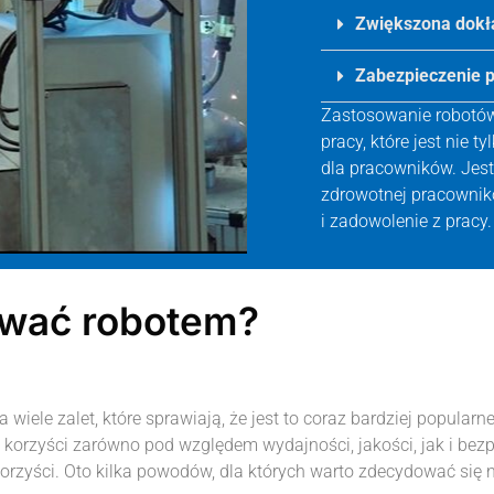
Zwiększona dokł
Zabezpieczenie 
Zastosowanie robotó
pracy, które jest nie t
dla pracowników. Jest
zdrowotnej pracownik
i zadowolenie z pracy.
awać robotem?
le zalet, które sprawiają, że jest to coraz bardziej popularn
i korzyści zarówno pod względem wydajności, jakości, jak i bez
 korzyści. Oto kilka powodów, dla których warto zdecydować się