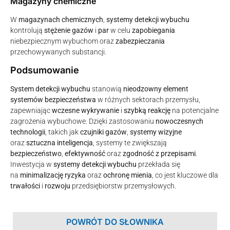
Magazyny chemiczne
W
magazynach chemicznych
,
systemy detekcji wybuchu
kontrolują
stężenie gazów
i
par
w celu
zapobiegania
niebezpiecznym wybuchom oraz
zabezpieczania
przechowywanych substancji.
Podsumowanie
System detekcji wybuchu
stanowią
nieodzowny element
systemów bezpieczeństwa
w różnych sektorach przemysłu,
zapewniając
wczesne wykrywanie
i
szybką reakcję
na potencjalne
zagrożenia wybuchowe. Dzięki zastosowaniu
nowoczesnych
technologii
, takich jak
czujniki gazów
,
systemy wizyjne
oraz
sztuczna inteligencja
, systemy te zwiększają
bezpieczeństwo
,
efektywność
oraz
zgodność z przepisami
.
Inwestycja w
systemy detekcji wybuchu
przekłada się
na
minimalizację ryzyka
oraz
ochronę mienia
, co jest kluczowe dla
trwałości
i
rozwoju
przedsiębiorstw przemysłowych.
POWRÓT DO SŁOWNIKA