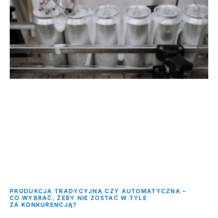
PRODUKCJA TRADYCYJNA CZY AUTOMATYCZNA –
CO WYBRAĆ, ŻEBY NIE ZOSTAĆ W TYLE
ZA KONKURENCJĄ?