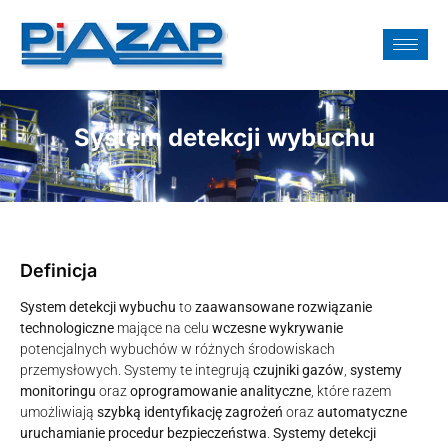
System detekcji wybuchu
Definicja
System detekcji wybuchu
to
zaawansowane rozwiązanie
technologiczne
mające na celu
wczesne wykrywanie
potencjalnych wybuchów w różnych środowiskach
przemysłowych. Systemy te integrują
czujniki gazów
,
systemy
monitoringu
oraz
oprogramowanie analityczne
, które razem
umożliwiają
szybką identyfikację zagrożeń
oraz
automatyczne
uruchamianie procedur bezpieczeństwa
.
Systemy detekcji