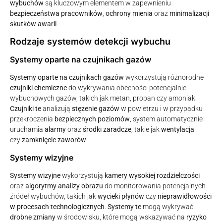
wybuchów
są kluczowym elementem w zapewnieniu
bezpieczeństwa pracowników
,
ochrony mienia
oraz
minimalizacji
skutków awarii
.
Rodzaje systemów detekcji wybuchu
Systemy oparte na czujnikach gazów
Systemy oparte na czujnikach gazów
wykorzystują różnorodne
czujniki chemiczne
do wykrywania obecności potencjalnie
wybuchowych gazów, takich jak metan, propan czy amoniak.
Czujniki te
analizują
stężenie gazów
w powietrzu i w przypadku
przekroczenia
bezpiecznych poziomów
, system automatycznie
uruchamia
alarmy
oraz
środki zaradcze
, takie jak
wentylacja
czy
zamknięcie zaworów
.
Systemy wizyjne
Systemy wizyjne
wykorzystują
kamery wysokiej rozdzielczości
oraz
algorytmy analizy obrazu
do monitorowania potencjalnych
źródeł wybuchów, takich jak
wycieki płynów
czy
nieprawidłowości
w procesach technologicznych
.
Systemy te
mogą wykrywać
drobne zmiany
w środowisku, które mogą wskazywać na
ryzyko