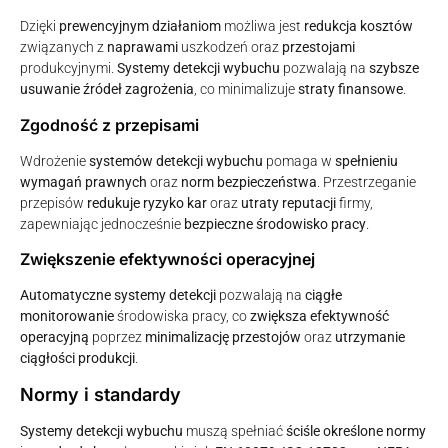
Dzięki
prewencyjnym działaniom
możliwa jest
redukcja kosztów
związanych z
naprawami
uszkodzeń oraz
przestojami
produkcyjnymi.
Systemy detekcji wybuchu
pozwalają na
szybsze
usuwanie źródeł zagrożenia
, co minimalizuje
straty finansowe
.
Zgodność z przepisami
Wdrożenie
systemów detekcji wybuchu
pomaga w
spełnieniu
wymagań prawnych
oraz
norm bezpieczeństwa
. Przestrzeganie
przepisów
redukuje ryzyko kar
oraz
utraty reputacji
firmy,
zapewniając jednocześnie
bezpieczne środowisko pracy
.
Zwiększenie efektywności operacyjnej
Automatyczne systemy detekcji
pozwalają na
ciągłe
monitorowanie
środowiska pracy, co
zwiększa efektywność
operacyjną
poprzez
minimalizację przestojów
oraz
utrzymanie
ciągłości produkcji
.
Normy i standardy
Systemy detekcji wybuchu
muszą spełniać
ściśle określone normy