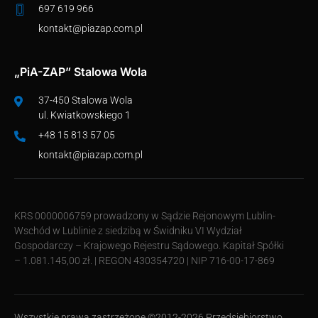
697 619 966
kontakt@piazap.com.pl
„PiA-ZAP” Stalowa Wola
37-450 Stalowa Wola
ul. Kwiatkowskiego 1
+48 15 813 57 05
kontakt@piazap.com.pl
KRS 0000006759 prowadzony w Sądzie Rejonowym Lublin-
Wschód w Lublinie z siedzibą w Świdniku VI Wydział
Gospodarczy – Krajowego Rejestru Sądowego. Kapitał Spółki
– 1.081.145,00 zł. | REGON 430354720 | NIP 716-00-17-869
Wszystkie prawa zastrzeżone ©2012-2026 Przedsiębiorstwo