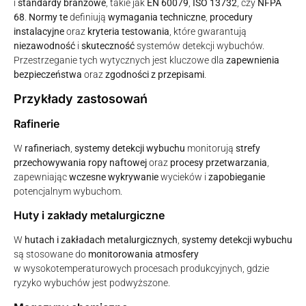
i
standardy branżowe
, takie jak
EN 60079
,
ISO 13732
, czy
NFPA
68
.
Normy te
definiują
wymagania techniczne
,
procedury
instalacyjne
oraz
kryteria testowania
, które gwarantują
niezawodność
i
skuteczność
systemów detekcji wybuchów.
Przestrzeganie tych wytycznych jest kluczowe dla
zapewnienia
bezpieczeństwa
oraz
zgodności z przepisami
.
Przykłady zastosowań
Rafinerie
W
rafineriach
,
systemy detekcji wybuchu
monitorują
strefy
przechowywania ropy naftowej
oraz
procesy przetwarzania
,
zapewniając
wczesne wykrywanie
wycieków i
zapobieganie
potencjalnym wybuchom.
Huty i zakłady metalurgiczne
W
hutach i zakładach metalurgicznych
,
systemy detekcji wybuchu
są stosowane do
monitorowania atmosfery
w wysokotemperaturowych procesach produkcyjnych, gdzie
ryzyko wybuchów jest podwyższone.