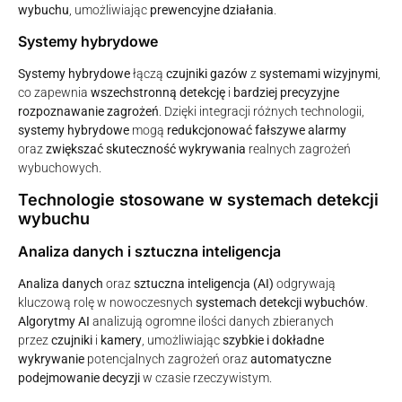
wybuchu
, umożliwiając
prewencyjne działania
.
Systemy hybrydowe
Systemy hybrydowe
łączą
czujniki gazów
z
systemami wizyjnymi
,
co zapewnia
wszechstronną detekcję
i
bardziej precyzyjne
rozpoznawanie zagrożeń
. Dzięki integracji różnych technologii,
systemy hybrydowe
mogą
redukcjonować fałszywe alarmy
oraz
zwiększać skuteczność wykrywania
realnych zagrożeń
wybuchowych.
Technologie stosowane w systemach detekcji
wybuchu
Analiza danych i sztuczna inteligencja
Analiza danych
oraz
sztuczna inteligencja (AI)
odgrywają
kluczową rolę w nowoczesnych
systemach detekcji wybuchów
.
Algorytmy AI
analizują ogromne ilości danych zbieranych
przez
czujniki
i
kamery
, umożliwiając
szybkie i dokładne
wykrywanie
potencjalnych zagrożeń oraz
automatyczne
podejmowanie decyzji
w czasie rzeczywistym.