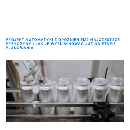
PROJEKT AUTOMATYKI Z OPÓŹNIENIEM? NAJCZĘSTSZE
PRZYCZYNY I JAK JE WYELIMINOWAĆ JUŻ NA ETAPIE
PLANOWANIA