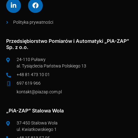
Polityka prywatności
Przedsiębiorstwo Pomiarów i Automatyki „PiA-ZAP”
Sp. z o.o.
24-110 Puławy
al. Tysiąclecia Państwa Polskiego 13
+48 81 473 10 01
697 619 966
kontakt@piazap.com.pl
„PiA-ZAP” Stalowa Wola
37-450 Stalowa Wola
ul. Kwiatkowskiego 1