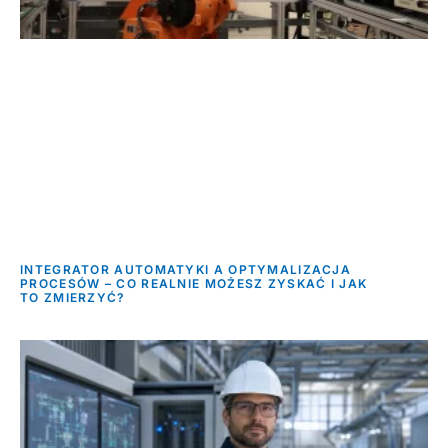
INTEGRATOR AUTOMATYKI A OPTYMALIZACJA
PROCESÓW – CO REALNIE MOŻESZ ZYSKAĆ I JAK
TO ZMIERZYĆ?