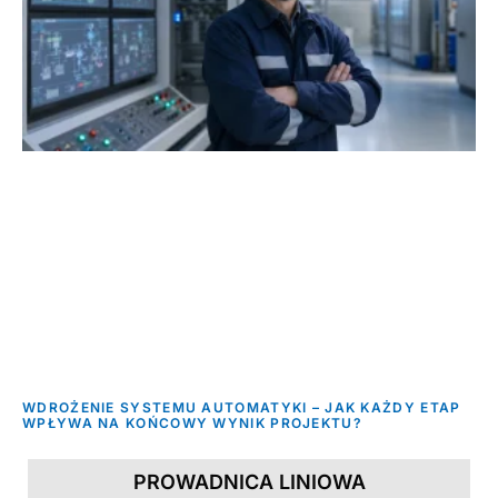
WDROŻENIE SYSTEMU AUTOMATYKI – JAK KAŻDY ETAP
WPŁYWA NA KOŃCOWY WYNIK PROJEKTU?
PROWADNICA LINIOWA