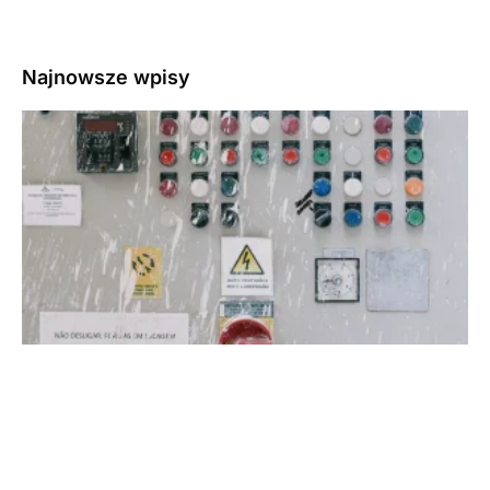
Najnowsze wpisy
3