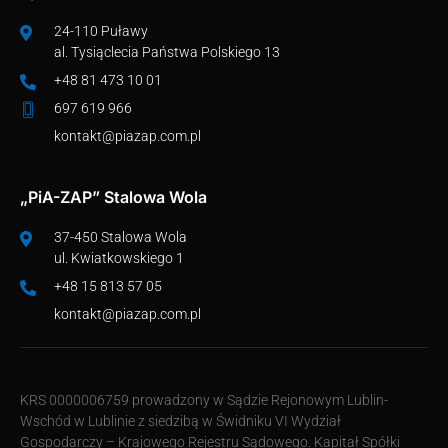
24-110 Puławy
al. Tysiąclecia Państwa Polskiego 13
+48 81 473 10 01
697 619 966
kontakt@piazap.com.pl
„PiA-ZAP” Stalowa Wola
37-450 Stalowa Wola
ul. Kwiatkowskiego 1
+48 15 813 57 05
kontakt@piazap.com.pl
KRS 0000006759 prowadzony w Sądzie Rejonowym Lublin-
Wschód w Lublinie z siedzibą w Świdniku VI Wydział
Gospodarczy – Krajowego Rejestru Sądowego. Kapitał Spółki