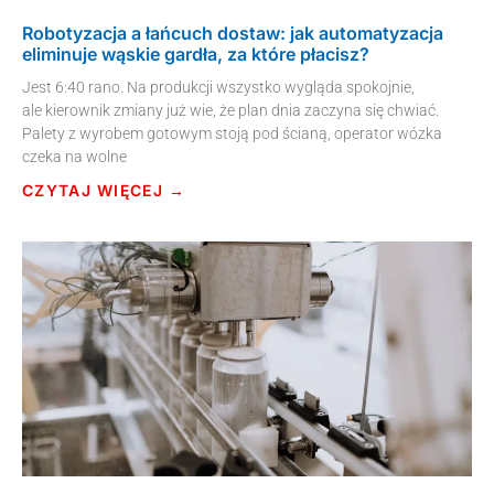
Robotyzacja a łańcuch dostaw: jak automatyzacja
eliminuje wąskie gardła, za które płacisz?
Jest 6:40 rano. Na produkcji wszystko wygląda spokojnie,
ale kierownik zmiany już wie, że plan dnia zaczyna się chwiać.
Palety z wyrobem gotowym stoją pod ścianą, operator wózka
czeka na wolne
CZYTAJ WIĘCEJ →