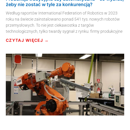
żeby nie zostać w tyle za konkurencją?
Według raportów International Federation of Robotics w 2023
roku na świecie zainstalowano ponad 541 tys. nowych robotów
przemysłowych. To nie jest ciekawostka z targów
technologicznych, tylko twardy sygnał z rynku: firmy produkcyjne
CZYTAJ WIĘCEJ →