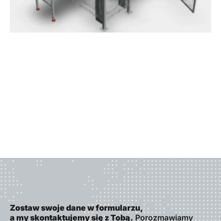
Zostaw swoje dane w formularzu,
a my skontaktujemy się z Tobą.
Porozmawiamy