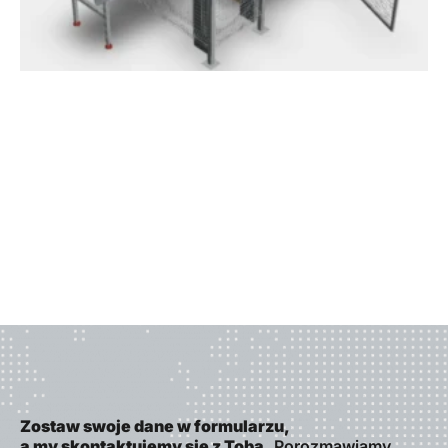
Zostaw swoje dane w formularzu,
a my skontaktujemy się z Tobą.
Porozmawiamy