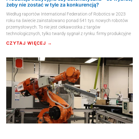
żeby nie zostać w tyle za konkurencją?
Według raportów International Federation of Robotics w 2023
roku na świecie zainstalowano ponad 541 tys. nowych robotów
przemysłowych. To nie jest ciekawostka z targów
technologicznych, tylko twardy sygnał z rynku: firmy produkcyjne
CZYTAJ WIĘCEJ →