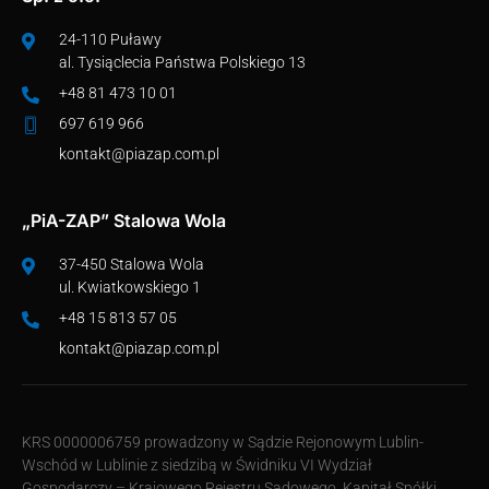
24-110 Puławy
al. Tysiąclecia Państwa Polskiego 13
+48 81 473 10 01
697 619 966
kontakt@piazap.com.pl
„PiA-ZAP” Stalowa Wola
37-450 Stalowa Wola
ul. Kwiatkowskiego 1
+48 15 813 57 05
kontakt@piazap.com.pl
KRS 0000006759 prowadzony w Sądzie Rejonowym Lublin-
Wschód w Lublinie z siedzibą w Świdniku VI Wydział
Gospodarczy – Krajowego Rejestru Sądowego. Kapitał Spółki