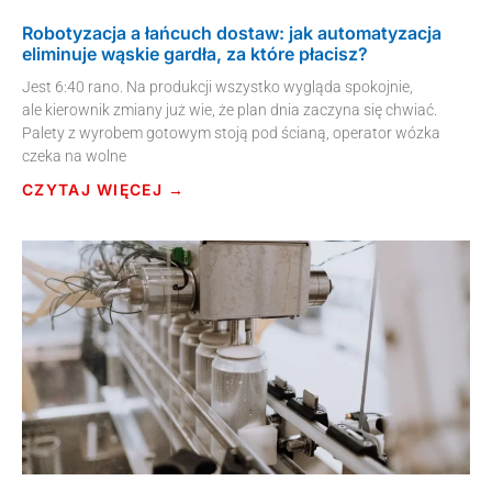
Robotyzacja a łańcuch dostaw: jak automatyzacja
eliminuje wąskie gardła, za które płacisz?
Jest 6:40 rano. Na produkcji wszystko wygląda spokojnie,
ale kierownik zmiany już wie, że plan dnia zaczyna się chwiać.
Palety z wyrobem gotowym stoją pod ścianą, operator wózka
czeka na wolne
CZYTAJ WIĘCEJ →