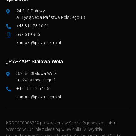
24-110 Puławy
al. Tysiąclecia Państwa Polskiego 13
+48 81 473 10 01
697 619 966
kontakt@piazap.com.pl
„PiA-ZAP” Stalowa Wola
37-450 Stalowa Wola
ul. Kwiatkowskiego 1
+48 15 813 57 05
kontakt@piazap.com.pl
KRS 0000006759 prowadzony w Sądzie Rejonowym Lublin-
Wschód w Lublinie z siedzibą w Świdniku VI Wydział
Gospodarczy – Krajowego Rejestru Sądowego. Kapitał Spółki