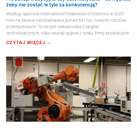
żeby nie zostać w tyle za konkurencją?
Według raportów International Federation of Robotics w 2023
roku na świecie zainstalowano ponad 541 tys. nowych robotów
przemysłowych. To nie jest ciekawostka z targów
technologicznych, tylko twardy sygnał z rynku: firmy produkcyjne
CZYTAJ WIĘCEJ →