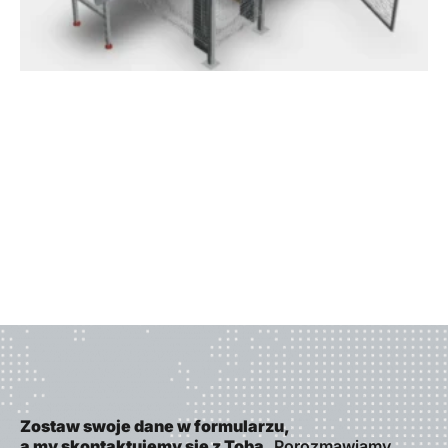
Zostaw swoje dane w formularzu,
a my skontaktujemy się z Tobą.
Porozmawiamy