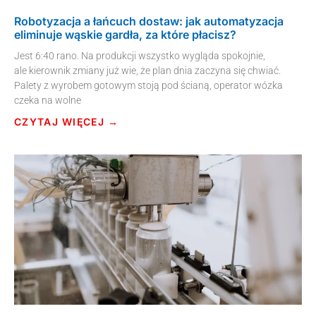
Robotyzacja a łańcuch dostaw: jak automatyzacja
eliminuje wąskie gardła, za które płacisz?
Jest 6:40 rano. Na produkcji wszystko wygląda spokojnie,
ale kierownik zmiany już wie, że plan dnia zaczyna się chwiać.
Palety z wyrobem gotowym stoją pod ścianą, operator wózka
czeka na wolne
CZYTAJ WIĘCEJ →