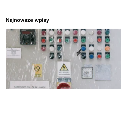
Najnowsze wpisy
3