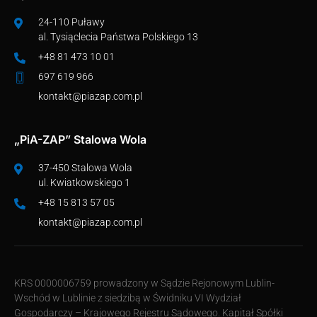
24-110 Puławy
al. Tysiąclecia Państwa Polskiego 13
+48 81 473 10 01
697 619 966
kontakt@piazap.com.pl
„PiA-ZAP” Stalowa Wola
37-450 Stalowa Wola
ul. Kwiatkowskiego 1
+48 15 813 57 05
kontakt@piazap.com.pl
KRS 0000006759 prowadzony w Sądzie Rejonowym Lublin-
Wschód w Lublinie z siedzibą w Świdniku VI Wydział
Gospodarczy – Krajowego Rejestru Sądowego. Kapitał Spółki