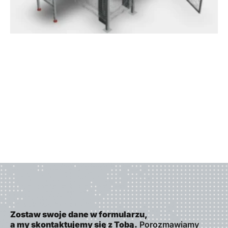
Zostaw swoje dane w formularzu,
a my skontaktujemy się z Tobą.
Porozmawiamy