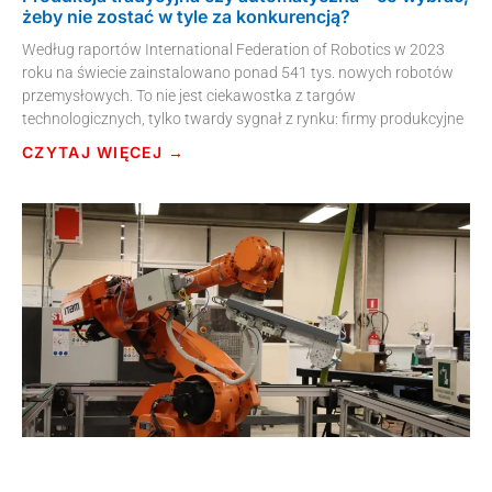
żeby nie zostać w tyle za konkurencją?
Według raportów International Federation of Robotics w 2023
roku na świecie zainstalowano ponad 541 tys. nowych robotów
przemysłowych. To nie jest ciekawostka z targów
technologicznych, tylko twardy sygnał z rynku: firmy produkcyjne
CZYTAJ WIĘCEJ →