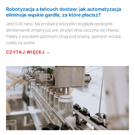
Robotyzacja a łańcuch dostaw: jak automatyzacja
eliminuje wąskie gardła, za które płacisz?
Jest 6:40 rano. Na produkcji wszystko wygląda spokojnie,
ale kierownik zmiany już wie, że plan dnia zaczyna się chwiać.
Palety z wyrobem gotowym stoją pod ścianą, operator wózka
czeka na wolne
CZYTAJ WIĘCEJ →