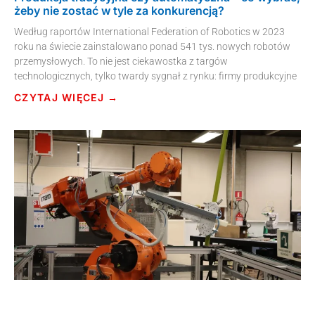
żeby nie zostać w tyle za konkurencją?
Według raportów International Federation of Robotics w 2023
roku na świecie zainstalowano ponad 541 tys. nowych robotów
przemysłowych. To nie jest ciekawostka z targów
technologicznych, tylko twardy sygnał z rynku: firmy produkcyjne
CZYTAJ WIĘCEJ →