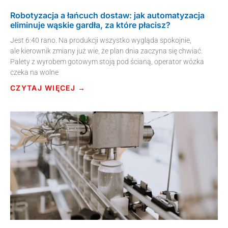
Robotyzacja a łańcuch dostaw: jak automatyzacja
eliminuje wąskie gardła, za które płacisz?
Jest 6:40 rano. Na produkcji wszystko wygląda spokojnie,
ale kierownik zmiany już wie, że plan dnia zaczyna się chwiać.
Palety z wyrobem gotowym stoją pod ścianą, operator wózka
czeka na wolne
CZYTAJ WIĘCEJ →