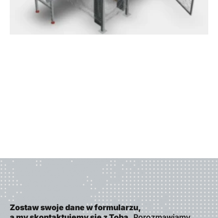
Zostaw swoje dane w formularzu,
a my skontaktujemy się z Tobą.
Porozmawiamy