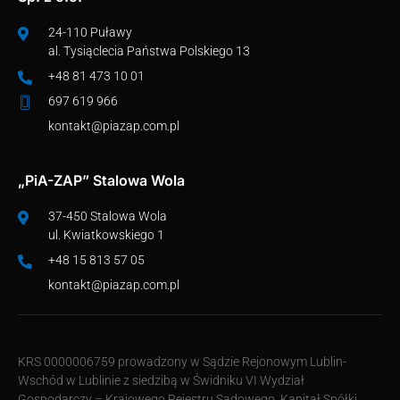
24-110 Puławy
al. Tysiąclecia Państwa Polskiego 13
+48 81 473 10 01
697 619 966
kontakt@piazap.com.pl
„PiA-ZAP” Stalowa Wola
37-450 Stalowa Wola
ul. Kwiatkowskiego 1
+48 15 813 57 05
kontakt@piazap.com.pl
KRS 0000006759 prowadzony w Sądzie Rejonowym Lublin-
Wschód w Lublinie z siedzibą w Świdniku VI Wydział
Gospodarczy – Krajowego Rejestru Sądowego. Kapitał Spółki